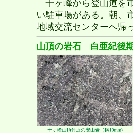
千ヶ峰から登山道を市
い駐車場がある。朝、
地域交流センターへ帰
山頂の岩石 白亜紀後
千ヶ峰山頂付近の安山岩（横10mm)