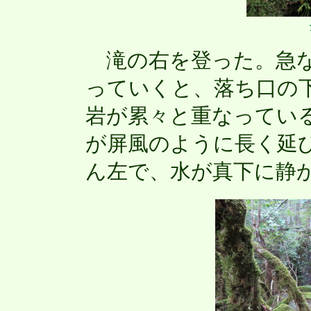
滝の右を登った。急な
っていくと、落ち口の
岩が累々と重なってい
が屏風のように長く延
ん左で、水が真下に静