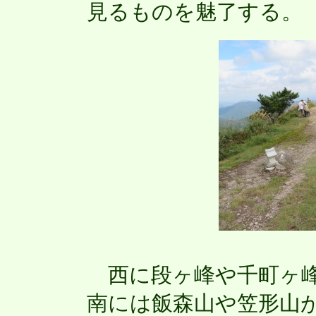
見るものを魅了する。
西に段ヶ峰や千町ヶ峰
南には飯森山や笠形山