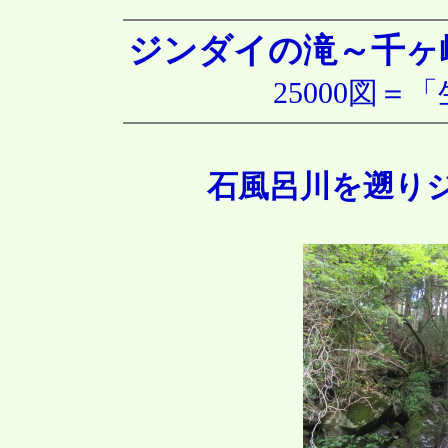
ジンダイの滝～千ヶ
25000図
石風呂川を遡り