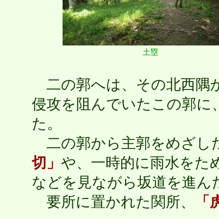
土塁
二の郭へは、その北西隅か
侵攻を阻んでいたこの郭に
た。
二の郭から主郭をめざした
切」
や、一時的に雨水をた
などを見ながら坂道を進ん
要所に置かれた関所、
「