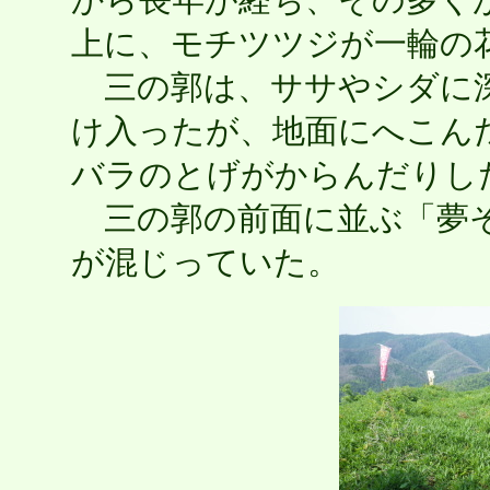
から長年が経ち、その多く
上に、モチツツジが一輪の
三の郭は、ササやシダに深
け入ったが、地面にへこん
バラのとげがからんだりし
三の郭の前面に並ぶ「夢そ
が混じっていた。