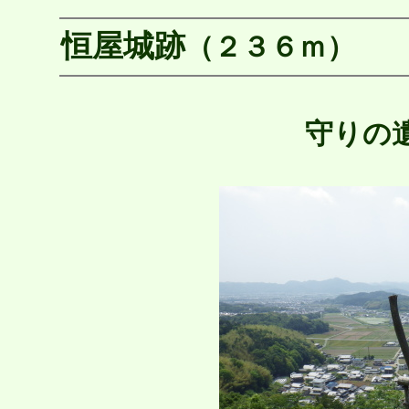
恒屋城跡
（２３６ｍ）
姫
守りの