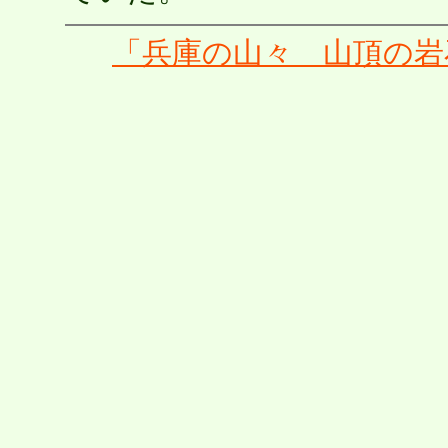
「兵庫の山々 山頂の岩石」