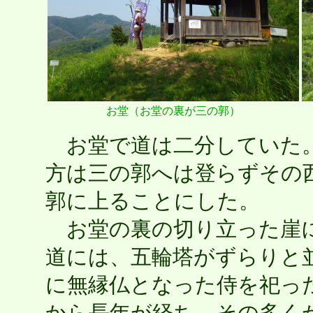
お堂（お堂の裏が三の郭）
お堂で道は二分していた。
方は三の郭へは登らずその
郭に上ることにした。
お堂の裏の切り立った崖に
道には、五輪塔がずらりと
に無縁仏となった侍を祀っ