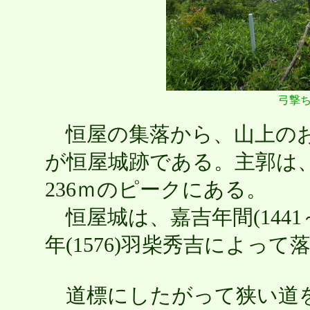
弓撃
恒屋の集落から、山上のお
が恒屋城跡である。主郭は
236ｍのピークにある。
恒屋城は、嘉吉年間(1441
年(1576)羽柴秀吉によっ
道標にしたがって狭い道を