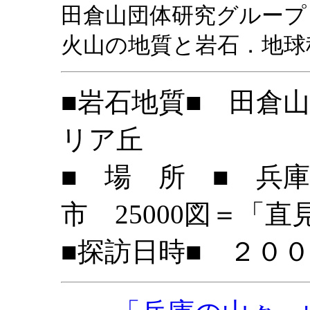
田倉山団体研究グループ（
火山の地質と岩石．地球科学
■岩石地質■ 田倉
リア丘
■ 場 所 ■ 兵
市 25000図＝「
■探訪日時■ ２０