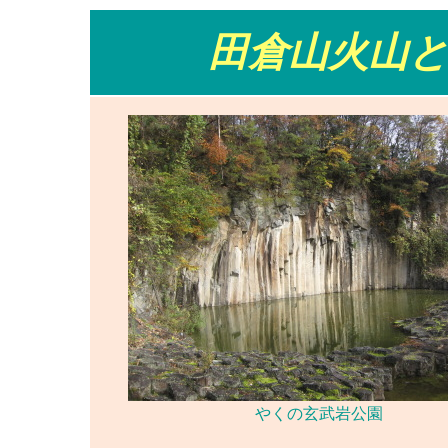
田倉山火山
やくの玄武岩公園