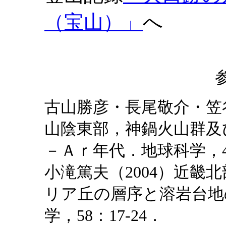
（宝山）」
へ
古山勝彦・長尾敬介・笠谷
山陰東部，神鍋火山群及
－Ａｒ年代．地球科学，47：
小滝篤夫（2004）近畿
リア丘の層序と溶岩台地
学，58：17-24．