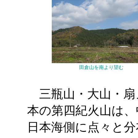
田倉山を南より望む
三瓶山・大山・扇
本の第四紀火山は、
日本海側に点々と分