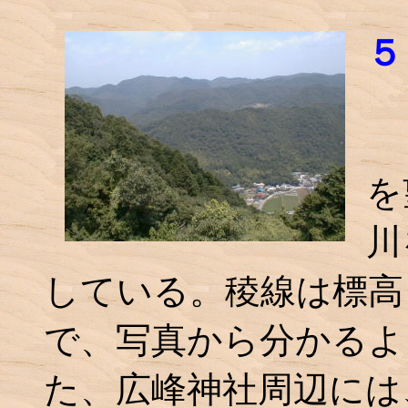
５
ロ
を
川
している。稜線は標高
で、写真から分かるよ
た、広峰神社周辺には