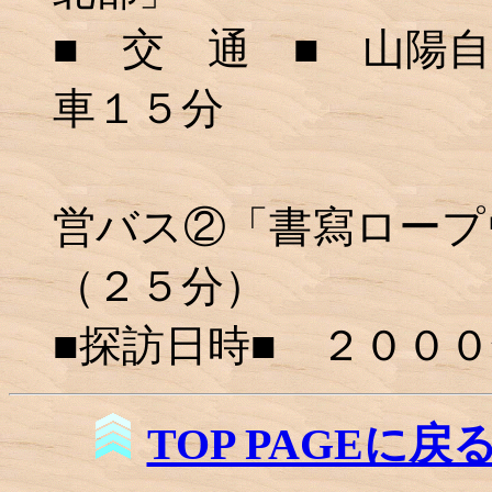
■ 交 通 ■ 山陽
車１５分
ＪＲ姫路駅
営バス②「書寫ロープ
（２５分）
■探訪日時■ ２００
TOP PAGEに戻