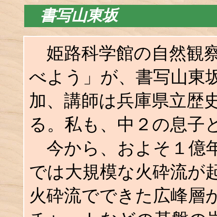
書写山東坂
姫路科学館の自然観察
べよう」が、書写山東
加、講師は兵庫県立歴
る。私も、中２の息子
今から、およそ１億年
では大規模な火砕流が
火砕流でできた広峰層