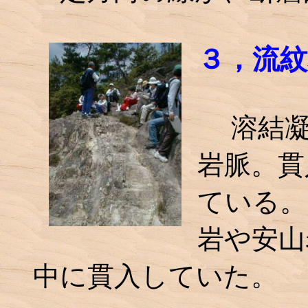
３，流紋
溶結凝
岩脈。貫
ている。
岩や安山
中に貫入していた。