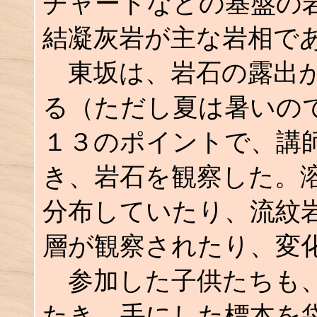
チャートなどの基盤の
結凝灰岩が主な岩相で
東坂は、岩石の露出が
る（ただし夏は暑いの
１３のポイントで、講
き、
岩石を観察した
。
分布していたり、流紋
層が観察されたり、変
参加した子供たちも、
たき、手にした標本を