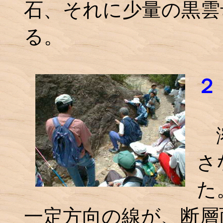
石、それに少量の黒雲
る。
２
溶
さ
た
一定方向の線が、断層