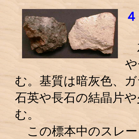
４
左
や
む。基質は暗灰色、ガ
石英や長石の結晶片や
む。
この標本中のスレー