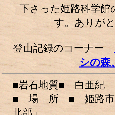
下さった姫路科学館
す。ありが
登山記録のコーナー
シの森
■岩石地質■ 白亜紀
■ 場 所 ■ 姫路市
北部」