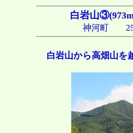
白岩山③
(973m
神河町 25
白岩山から高畑山を