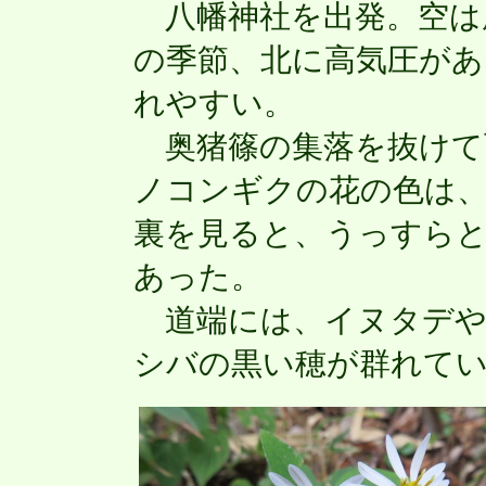
八幡神社を出発。空は
の季節、北に高気圧が
れやすい。
奥猪篠の集落を抜けて
ノコンギクの花の色は、
裏を見ると、うっすら
あった。
道端には、イヌタデや
シバの黒い穂が群れて