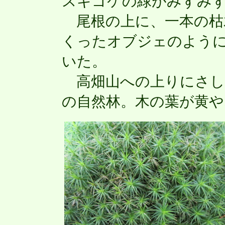
スギゴケの緑がみずみ
尾根の上に、一本の枯
くったオブジェのよう
いた。
高畑山への上りにさし
の自然林。木の葉が黄