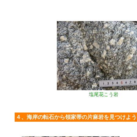
塩尾花こう岩
４、海岸の転石から領家帯の片麻岩を見つけよう