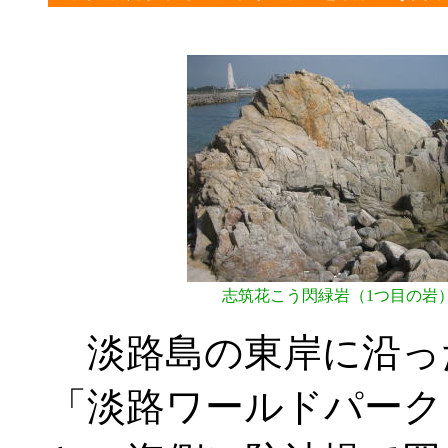
志筑花こう閃緑岩（1つ目の岩
淡路島の東岸に沿った
「淡路ワールドパーク