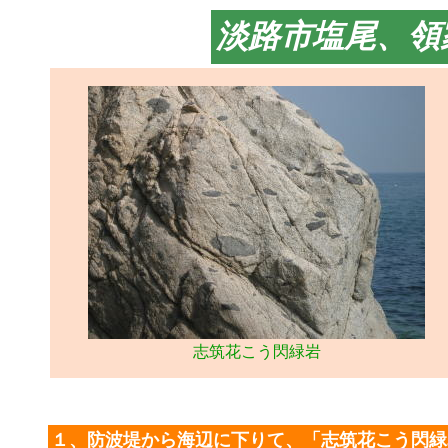
淡路市塩尾、領
志筑花こう閃緑岩
１、防波堤から海辺に下りて、「志筑花こう閃緑