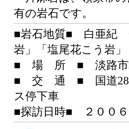
有の岩石です。
■岩石地質■ 白亜紀
岩」「塩尾花こう岩」
■ 場 所 ■ 淡路市
■ 交 通 ■ 国道2
ス停下車
■探訪日時■ ２００