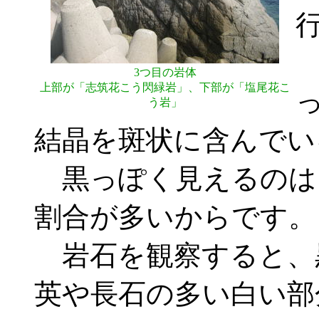
3つ目の岩体
上部が「志筑花こう閃緑岩」、下部が「塩尾花こ
う岩」
結晶を斑状に含んでい
黒っぽく見えるのは
割合が多いからです。
岩石を観察すると、
英や長石の多い白い部