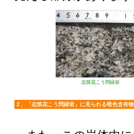
志筑花こう閃緑岩
２、「志筑花こう閃緑岩」に見られる暗色含有物