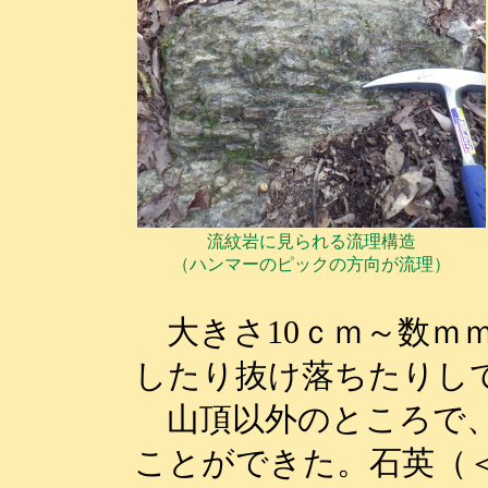
流紋岩に見られる流理構造
（ハンマーのピックの方向が流理）
大きさ10ｃｍ～数ｍ
したり抜け落ちたりし
山頂以外のところで、
ことができた。石英（