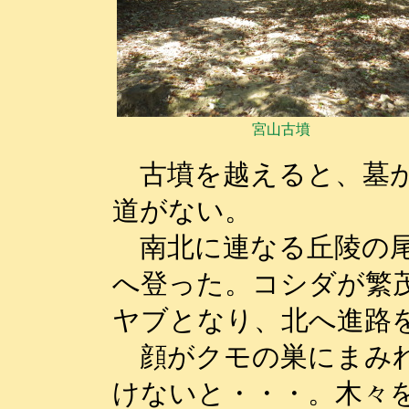
宮山古墳
古墳を越えると、墓が
道がない。
南北に連なる丘陵の尾
へ登った。コシダが繁
ヤブとなり、北へ進路
顔がクモの巣にまみれ
けないと・・・。木々