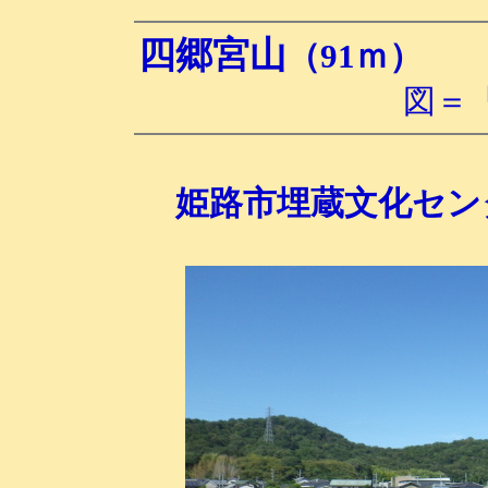
四郷宮山
（91ｍ）
姫
図＝
姫路市埋蔵文化セン