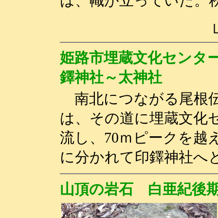
は、幟が立っていた。
姫路市埋蔵文化センター
鐸神社～太神社
南北につながる尾根伝
は、その道に埋蔵文化
流し、70ｍピークを越え
に分かれて印鐸神社へ
山頂の岩石 白亜紀後