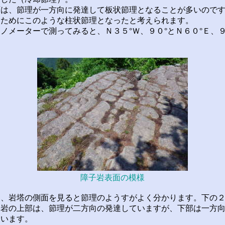
は、節理が一方向に発達して板状節理となることが多いのです
たためにこのような柱状節理となったと考えられます。
メーターで測ってみると、Ｎ３５°Ｗ、９０°とＮ６０°Ｅ、９
障子岩表面の模様
、岩塔の側面を見ると節理のようすがよく分かります。下の２
。岩の上部は、節理が二方向の発達していますが、下部は一方
ています。