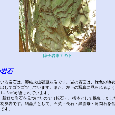
障子岩東面の下
の岩石
いる岩石は、溶結火山礫凝灰岩です。岩の表面は、緑色の地衣
び出してゴツゴツしています。また、左下の写真に見られるよ
1～3cm)が含まれています。
、新鮮な岩石を見つけたので（転石）、標本として採集しまし
礫凝灰岩です。結晶片として、石英・長石・黒雲母・角閃石を
密です。