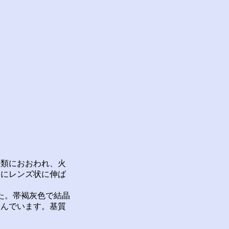
類におおわれ、火
うにレンズ状に伸ば
た。帯褐灰色で結晶
含んでいます。基質