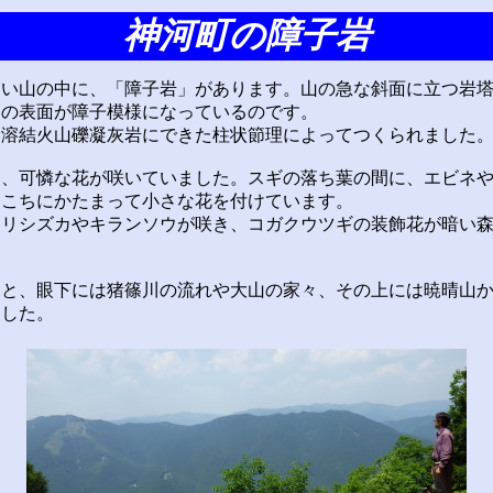
神河町の障子岩
い山の中に、「障子岩」があります。山の急な斜面に立つ岩塔
その表面が障子模様になっているのです。
溶結火山礫凝灰岩にできた柱状節理によってつくられました
、可憐な花が咲いていました。スギの落ち葉の間に、エビネや
ちこちにかたまって小さな花を付けています。
リシズカやキランソウが咲き、コガクウツギの装飾花が暗い森
。
と、眼下には猪篠川の流れや大山の家々、その上には暁晴山か
ました。