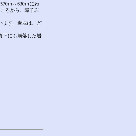
0ｍ～630ｍにわ
ところから、障子岩
います。岩塊は、ど
真下にも崩落した岩