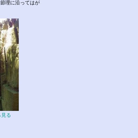
節理に沿ってはが
ら見る