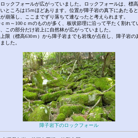
ックフォールが広がっていました。ロックフォールは、標高57
いところは15ｍほどあります。位置が障子岩の真下にあたる
石が崩落し、ここまでずり落ちて連なったと考えられます。
ｃｍ～100ｃｍのものが多く、板状節理に沿って平たく割れて
れ、この部分だけ岩上に自然林が広がっていました。
限（標高630ｍ）から障子岩までも岩塊が点在し、障子岩の
いました。
障子岩下のロックフォール