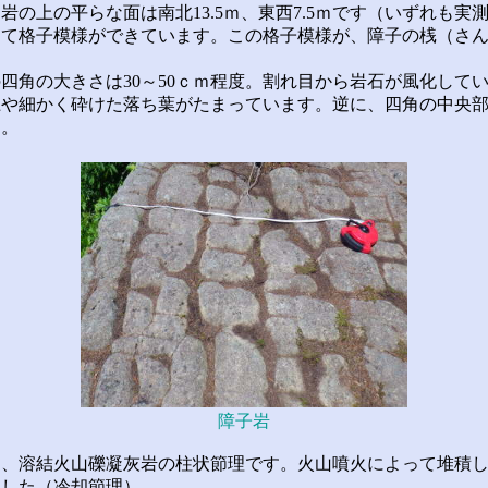
岩の上の平らな面は南北13.5ｍ、東西7.5ｍです（いずれも実
って格子模様ができています。この格子模様が、障子の桟（さ
角の大きさは30～50ｃｍ程度。割れ目から岩石が風化して
土や細かく砕けた落ち葉がたまっています。逆に、四角の中央
す。
障子岩
、溶結火山礫凝灰岩の柱状節理です。火山噴火によって堆積し
ました（冷却節理）。