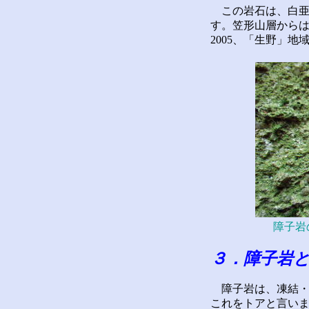
この岩石は、白亜
す。笠形山層からは
2005、「生野」地
障子岩
３．障子岩
障子岩は、凍結・
これをトアと言い