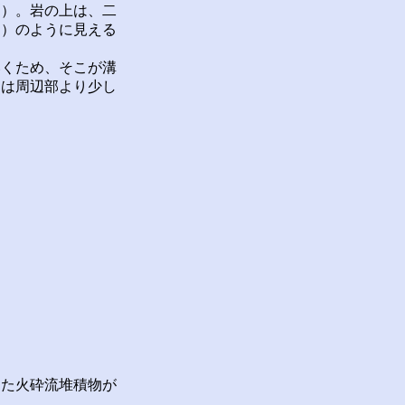
測）。岩の上は、二
ん）のように見える
いくため、そこが溝
部は周辺部より少し
た火砕流堆積物が