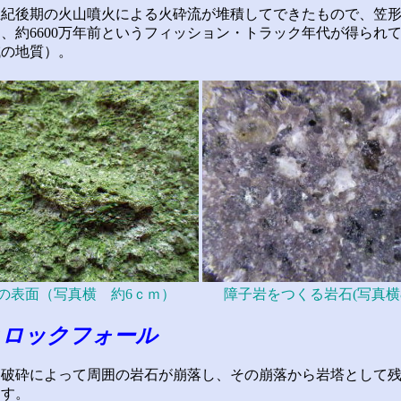
紀後期の火山噴火による火砕流が堆積してできたもので、笠形
、約6600万年前というフィッション・トラック年代が得られ
域の地質）。
の表面（写真横 約6ｃｍ）
障子岩をつくる岩石(写真横
とロックフォール
破砕によって周囲の岩石が崩落し、その崩落から岩塔として残
ます。