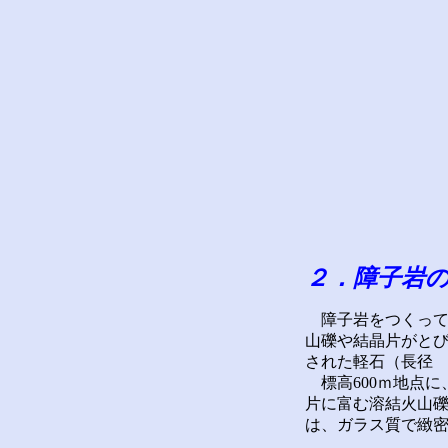
２．障子岩
障子岩をつくって
山礫や結晶片がと
された軽石（長径 
標高600ｍ地点に
片に富む溶結火山
は、ガラス質で緻