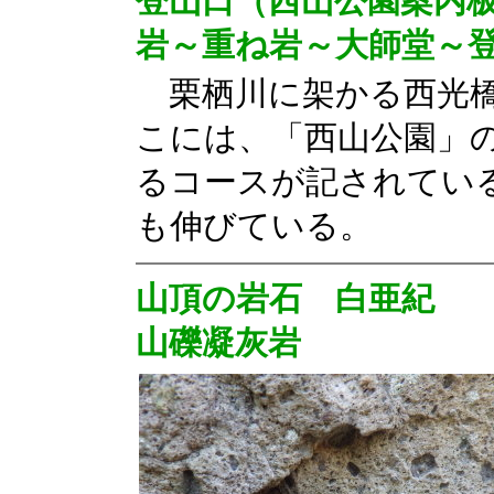
登山口（西山公園案内
岩～重ね岩～大師堂～
栗栖川に架かる西光橋
こには、「西山公園」
るコースが記されてい
も伸びている。
山頂の岩石
白亜紀 
山礫凝灰岩