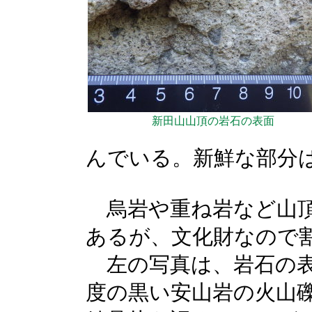
新田山山頂の岩石の表面
んでいる。新鮮な部分
烏岩や重ね岩など山頂
あるが、文化財なので
左の写真は、岩石の表
度の黒い安山岩の火山礫