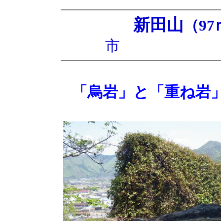
新田山
（97
市 250
「烏岩」と「重ね岩