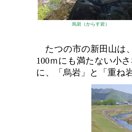
烏岩（からす岩）
たつの市の新田山は、
100ｍにも満たない小
に、「烏岩」と「重ね