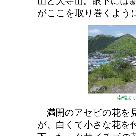
山と大寺山。眼下には
がここを取り巻くよう
南端よ
満開のアセビの花を見
が、白くて小さな花を