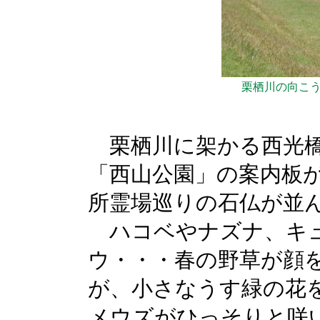
栗栖川の向こ
栗栖川に架かる西光橋
「西山公園」の案内板
所霊場巡りの石仏が並
ハコベやナズナ、キ
ウ・・・春の野草が顔
が、小さなうす緑の花
メウズがひっそりと咲