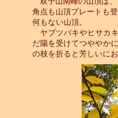
双子山南峰の山頂は、
角点も山頂プレートも登
何もない山頂。
ヤブツバキやヒサカキ
だ陽を受けてつややか
の枝を折ると芳しいに