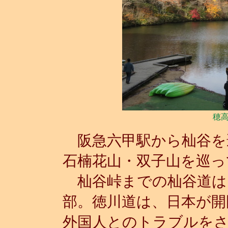
穂
阪急六甲駅から杣谷を
石楠花山・双子山を巡っ
杣谷峠までの杣谷道は
部。徳川道は、日本が開
外国人とのトラブルを