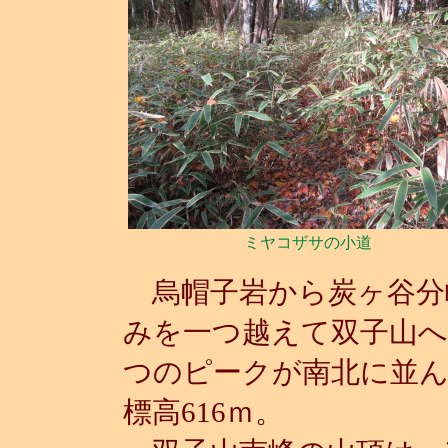
ミヤコザサの小道
烏帽子岩から炭ヶ谷分
みを一つ越えて双子山へ
つのピークが南北に並
標高616ｍ。