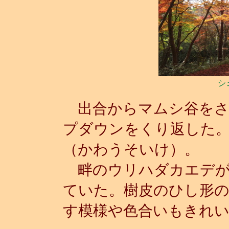
シ
出合からマムシ谷をさ
プダウンをくり返した
（かわうそいけ）。
畔のウリハダカエデが
ていた。樹皮のひし形
す模様や色合いもきれ