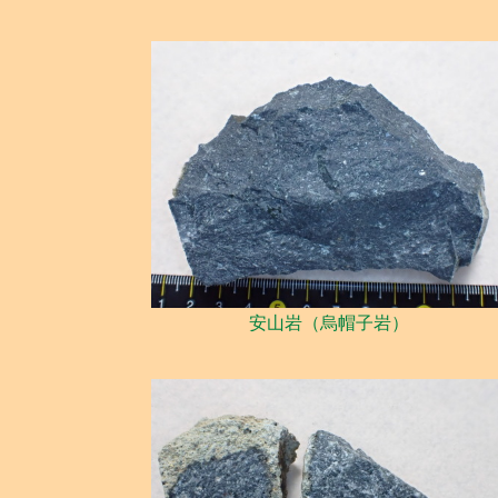
安山岩（烏帽子岩）