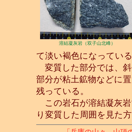
溶結凝灰岩（双子山北峰）
て淡い褐色になってい
変質した部分では、斜
部分が粘土鉱物などに置
残っている。
この岩石が溶結凝灰岩
り変質した周囲を見た