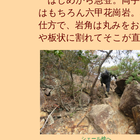
はじめから急登。両手
はもちろん六甲花崗岩。
仕方で、岩角は丸みをお
や板状に割れてそこが
シェール槍へ