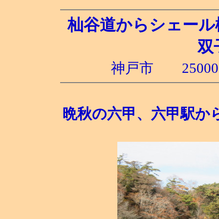
杣谷道からシェール
双
神戸市 2500
晩秋の六甲、六甲駅か