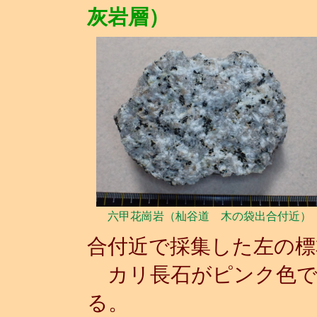
灰岩層）
六甲花崗岩（杣谷道 木の袋出合付近）
合付近で採集した左の
カリ長石がピンク色で
る。