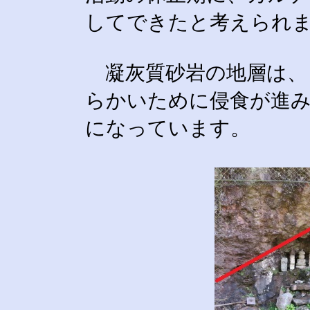
してできたと考えられ
凝灰質砂岩
の地層は、
らかいために
侵食
が進
になっています。