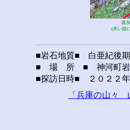
凝
(赤い線
■岩石地質■ 白亜紀後
■ 場 所 ■ 神河町
■探訪日時■ ２０２２
「兵庫の山々 山