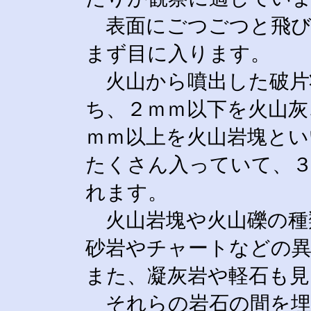
表面にごつごつと飛び
まず目に入ります。
火山から噴出した破片
ち、２ｍｍ以下を火山灰
ｍｍ以上を火山岩塊とい
たくさん入っていて、
れます。
火山岩塊や火山礫
の種
砂岩
やチャートなどの
また、
凝灰岩
や軽石も見
それらの岩石の間を埋