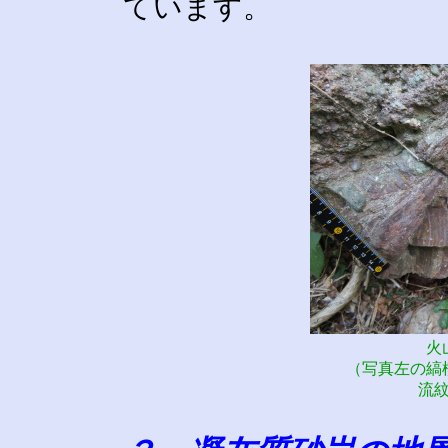
ています。
火
（写真左の縞
流