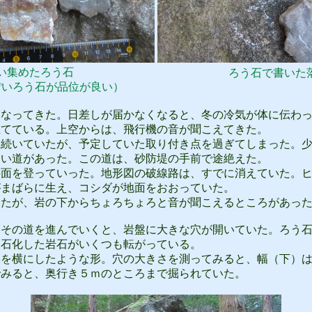
い集めたろう石
ろう石で書いた
ぽいろう石が品位が良い）
なってきた。日差しが届かなくなると、冬の冷気が体に伝わっ
立てている。上空からは、飛行機の音が聞こえてきた。
続いていたが、予定していた取り付き点を過ぎてしまった。少
細い道があった。この道は、砂防堤の手前で途絶えた。
面を登っていった。地形図の破線路は、すでに消えていた。ヒ
がまばらに生え、コシダが地面をおおっていた。
たが、岩の下からちょろちょろと音が聞こえるところがあっ
その道を進んでいくと、岩盤に大きな穴が開いていた。ろう石
う石化した岩石がいくつも転がっている。
横にしたような形。穴の大きさを測ってみると、幅（下）は2.6
でみると、奥行き５ｍのところまで掘られていた。