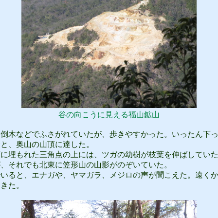
谷の向こうに見える福山鉱山
倒木などでふさがれていたが、歩きやすかった。いったん下っ
むと、奥山の山頂に達した。
に埋もれた三角点の上には、ツガの幼樹が枝葉を伸ばしていた
が、それでも北東に笠形山の山影がのぞいていた。
いると、エナガや、ヤマガラ、メジロの声が聞こえた。遠くか
てきた。