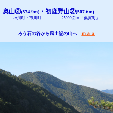
奥山②
・初鹿野山②
(574.9m)
(507.6m)
神河町・市川町 25000図＝「粟賀町」
ろう石の谷から風土記の山へ
ｍａｐ