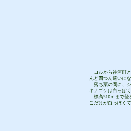
コルから神河町と
んど四つん這いに
落ち葉の間に、シ
キナゴケは白っぽ
標高510ｍまで登
こだけが白っぽく