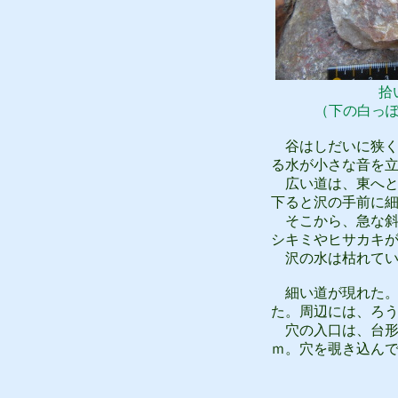
拾
（下の白っ
谷はしだいに狭く
る水が小さな音を
広い道は、東へと
下ると沢の手前に
そこから、急な斜
シキミやヒサカキ
沢の水は枯れてい
細い道が現れた。
た。周辺には、ろ
穴の入口は、台形を
ｍ。穴を覗き込ん