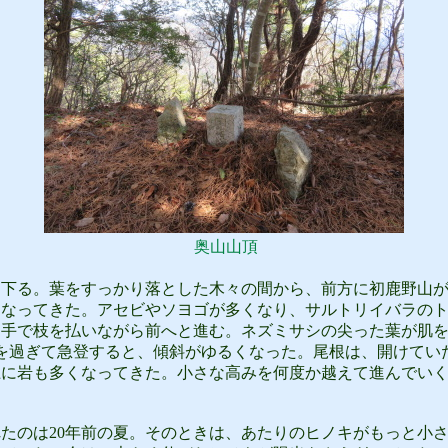
奥山山頂
下る。葉をすっかり落とした木々の間から、前方に初鹿野山が
なってきた。アセビやソヨゴが多くなり、サルトリイバラのト
両手で枝を払いながら前へと進む。ネズミサシの尖った葉が肌
を過ぎて急登すると、傾斜がゆるくなった。尾根は、開けてい
上に岩も多くなってきた。小さな高みを何度か越えて進んでい
たのは20年前の夏。そのときは、あたりのヒノキがもっと小