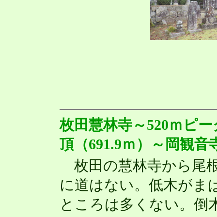
枚田慧林寺～520ｍピー
頂（691.9ｍ）～岡観音
枚田の慧林寺から尾根
に道はない。低木がま
ところは多くない。倒