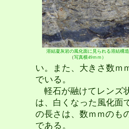
溶結凝灰岩の風化面に見られる溶結構
（
写真横49ｍｍ）
い。また、大きさ数ｍ
でいる。
軽石が融けてレンズ状
は、白くなった風化面
の長さは、数ｍｍのもの
である。