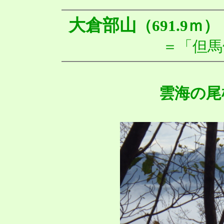
大倉部山
（691.9ｍ）
＝「但馬
雲海の尾