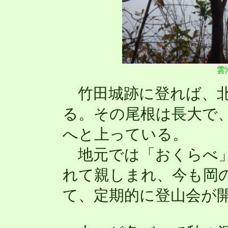
雲
竹田城跡に登れば、北
る。その尾根は長大で
へと上っている。
地元では「おくらべ」
れて親しまれ、今も岡
て、定期的に登山会が