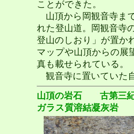
ことができた。
山頂から岡観音寺まで
れた登山道。岡観音寺
登山のしおり」が置か
マップや山頂からの展
真も載せられている。
観音寺に置いていた自
山頂の岩石 古第三
ガラス質溶結凝灰岩