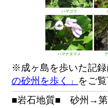
ハマゴウ
ハマナタマメ
※成ヶ島を歩いた記録
の砂州を歩く」
をご覧
■岩石地質■ 砂州→