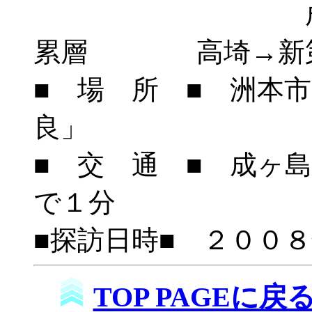
成山→白亜
累層 高埼→新第
■ 場 所 ■ 洲本市
良」
■ 交 通 ■ 成ヶ
で１分
■探訪日時■ ２００
TOP PAGEに戻