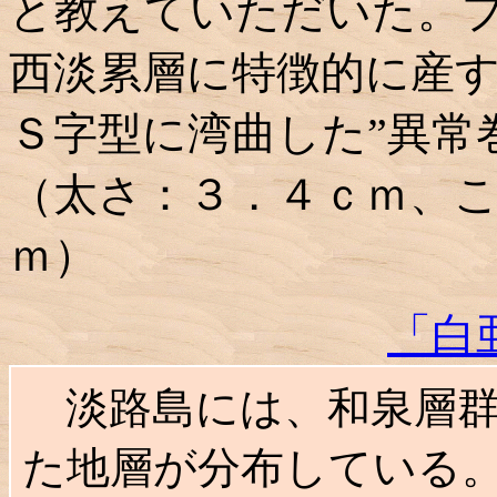
と教えていただいた。
西淡累層に特徴的に産
Ｓ字型に湾曲した”異常
（太さ：３．４ｃｍ、
ｍ）
「白
淡路島には、和泉層群
た地層が分布している