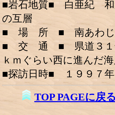
■岩石地質■ 白亜紀 
の互層
■ 場 所 ■ 南あわじ
■ 交 通 ■ 県道３
ｋｍぐらい西に進んだ海
■探訪日時■ １９９７
TOP PAGEに戻