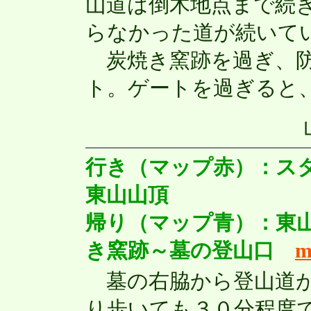
山道は倒木地点まで続
らなかった道が続いて
炭焼き窯跡を過ぎ、防
ト。ゲートを過ぎると
行き（マップ赤）：ス
東山山頂
帰り（マップ青）：東
き窯跡～墓の登山口
m
墓の右脇から登山道が
り歩いても３０分程度