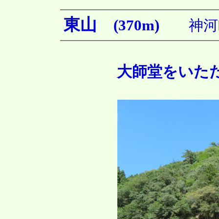
東山
(370m)
神河町
大師堂をいた