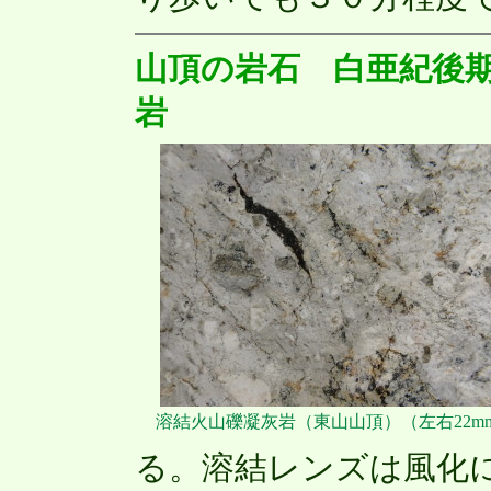
山頂の岩石 白亜紀後
岩
溶結火山礫凝灰岩（東山山頂）（左右22m
る。溶結レンズは風化