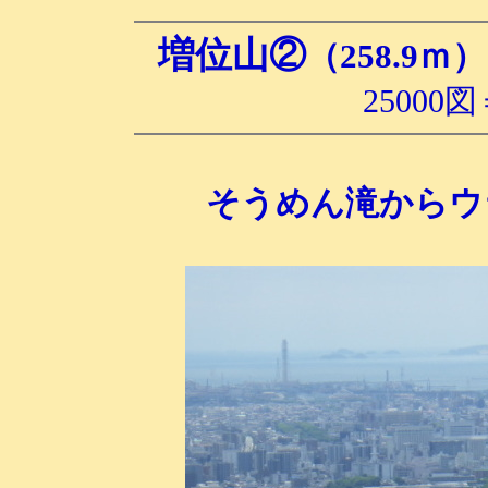
増位
山②
（258.9ｍ）
2500
そうめん滝からウ