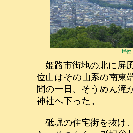
増位
姫路市街地の北に屏風
位山はその山系の南東
間の一日、そうめん滝
神社へ下った。
砥堀の住宅街を抜け、