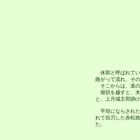
休郭と呼ばれてい
曲がって流れ、そ
そこからは、道の
堀切を越すと、木
と、上月城主郭跡(1
平坦にならされた
れて自刃した赤松
た。