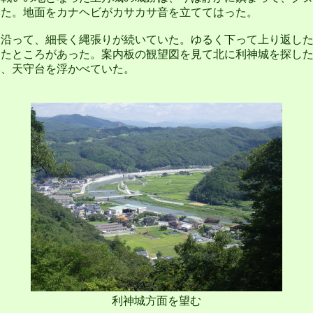
いた。地面をカナヘビがカサカサ音を立ててはった。
沿って、細長く縄張りが続いていた。ゆるく下って上り返した
けたところがあった。案内板の観望図を見て北に利神城を探し
に、天守台を浮かべていた。
利神城方面を望む