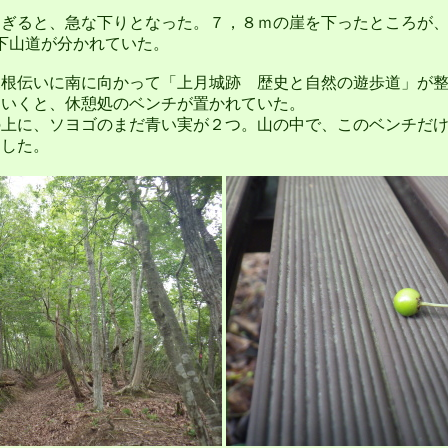
ぎると、急な下りとなった。７，８ｍの崖を下ったところが、
、下山道が分かれていた。
根伝いに南に向かって「上月城跡 歴史と自然の遊歩道」が整
ていくと、休憩処のベンチが置かれていた。
上に、ソヨゴのまだ青い実が２つ。山の中で、このベンチだけ
にした。