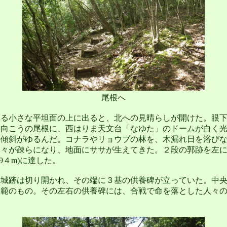
尾根へ
る小さな平坦面の上に出ると、北への見晴らしが開けた。眼下
の向こうの尾根に、西はりま天文台「なゆた」のドームが白く
傾斜がゆるんだ。コナラやリョウブの林を、木漏れ日を浴びな
々が疎らになり、地面にササが生えてきた。２段の郭跡を左に
9４m)に達した。
城跡は切り開かれ、その端に３基の供養碑が立っていた。中央
政範のもの。その左右の供養碑には、合戦で命を落とした人々