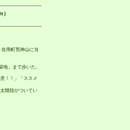
1ｍ）
は、佐用町荒神山に当
の築地」まで歩いた。
意！！」「ススメ
太階段がついてい