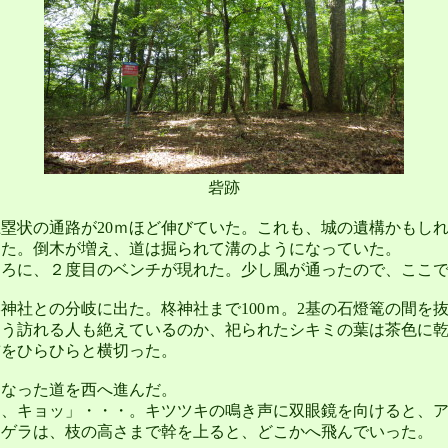
砦跡
塁状の通路が20ｍほど伸びていた。これも、城の遺構かもし
めた。倒木が増え、道は掘られて溝のようになっていた。
ろに、２度目のベンチが現れた。少し風が通ったので、ここで
社との分岐に出た。柊神社まで100ｍ。2基の石燈篭の間を
もう訪れる人も絶えているのか、祀られたシキミの葉は茶色に
前をひらひらと横切った。
なった道を西へ進んだ。
、キョッ」・・・。キツツキの鳴き声に双眼鏡を向けると、ア
オゲラは、枝の高さまで幹を上ると、どこかへ飛んでいった。