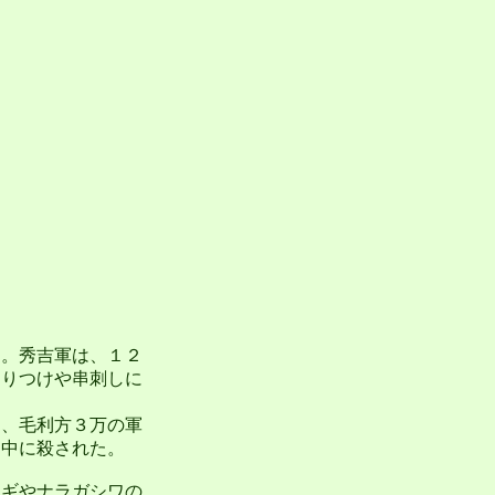
。秀吉軍は、１２
はりつけや串刺しに
、毛利方３万の軍
送中に殺された。
ギやナラガシワの