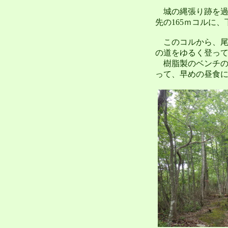
城の縄張り跡を過
先の165ｍコルに
このコルから、尾
の道をゆるく登っ
樹脂製のベンチの
って、早めの昼食