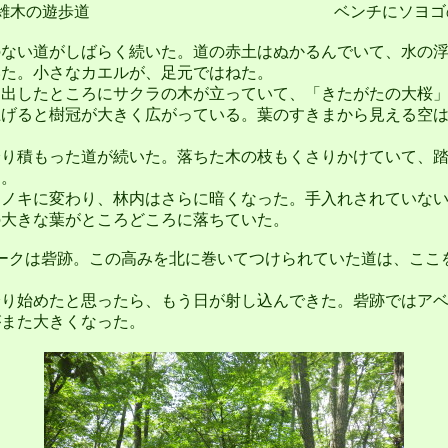
雑木の遊歩道
ベンチにソヨゴ
ない道がしばらく続いた。道の赤土はぬかるんでいて、水の浮
いた。小さなカエルが、足元ではねた。
出したところにサクラの木が立っていて、「きたがたの大桜」
上げると樹冠が大きく広がっている。葉のすきまから見える空
り積もった道が続いた。落ちた木の枝もくさりかけていて、踏
た。
ノキに変わり、林内はさらに暗くなった。手入れされていない
の大きな葉がところどころに落ちていた。
ークは砦跡。この高みを北に巻いてつけられていた道は、ここ
り始めたと思ったら、もう日が射し込んできた。砦跡ではアベ
がまた大きくなった。