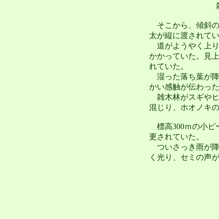
そこから、傾斜の
太が縦に渡されて
道がようやく上り
かかっていた。見
れていた。
湿った落ち葉が降
かい感触が伝わっ
雑木林がスギやヒ
混じり、ホオノキ
標高300ｍの小ピ
更されていた。
ついさっき雨が降
く光り、セミの声