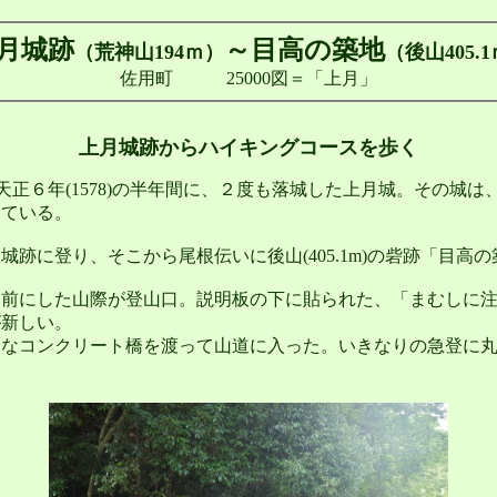
月城跡
～目高の築地
（荒神山194ｍ）
（後山405.
佐用町 25000図＝「上月」
上月城跡からハイキングコースを歩く
～天正６年(1578)の半年間に、２度も落城した上月城。その城
している。
跡に登り、そこから尾根伝いに後山(405.1m)の砦跡「目高
前にした山際が登山口。説明板の下に貼られた、「まむしに注
が新しい。
なコンクリート橋を渡って山道に入った。いきなりの急登に丸