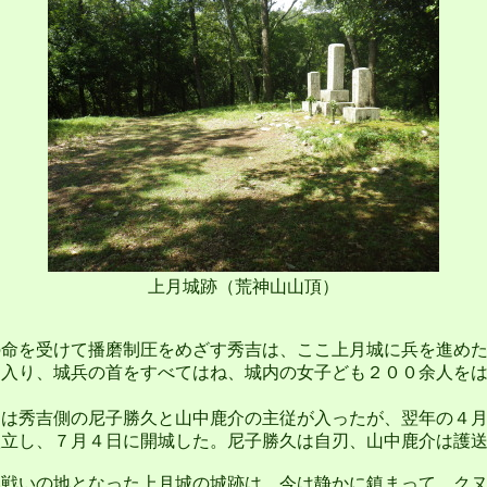
上月城跡（荒神山山頂）
命を受けて播磨制圧をめざす秀吉は、ここ上月城に兵を進めた
め入り、城兵の首をすべてはね、城内の女子ども２００余人を
は秀吉側の尼子勝久と山中鹿介の主従が入ったが、翌年の４月
孤立し、７月４日に開城した。尼子勝久は自刃、山中鹿介は護
戦いの地となった上月城の城跡は、今は静かに鎮まって、クヌ