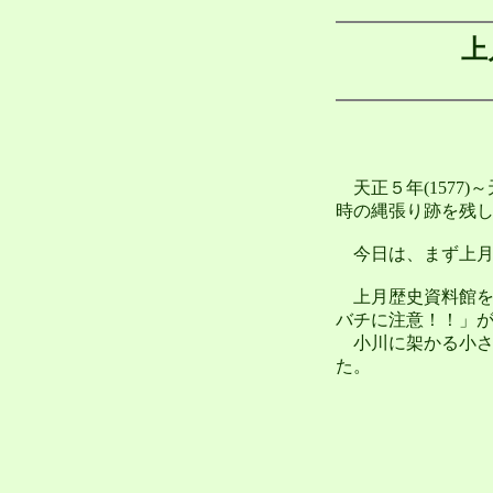
上
天正５年(1577)
時の縄張り跡を残
今日は、まず上月城
上月歴史資料館を
バチに注意！！」
小川に架かる小さ
た。