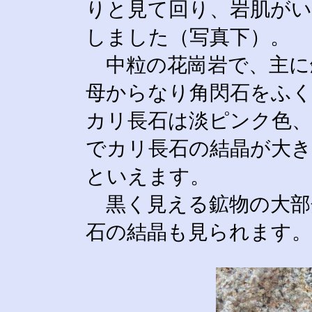
りと見て回り、岩肌が
しました（写真下）。
中粒の花崗岩で、主に
母からなり角閃石をふく
カリ長石は淡ピンク色、
でカリ長石の結晶が大き
といえます。
黒く見える鉱物の大部
石の結晶も見られます。