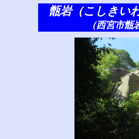
甑岩（こしきい
（西宮市甑