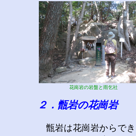
花崗岩の岩盤と雨乞社
２．甑岩の花崗岩
甑岩は花崗岩からでき