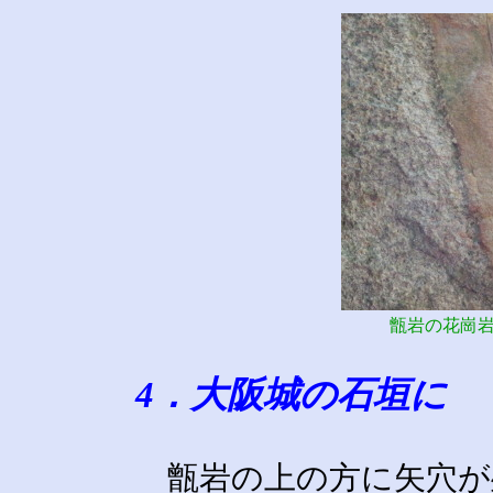
甑岩の花崗
4．大阪城の石垣に
甑岩の上の方に矢穴が