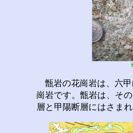
甑岩の花崗岩は、六甲
崗岩です。甑岩は、その
層と甲陽断層にはさま