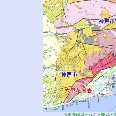
六甲花崗岩の分布と甑岩の