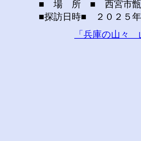
■ 場 所 ■ 西宮市甑
■探訪日時■ ２０２５
「兵庫の山々 山