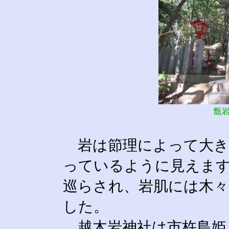
甑
岩は節理によって大き
っているように見えま
巡らされ、岩肌には木
した。
越木岩神社は市杵島姫