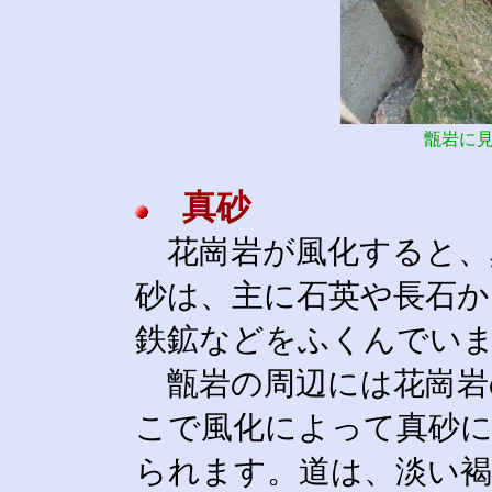
甑岩に
真砂
花崗岩が風化すると、
砂は、主に石英や長石か
鉄鉱などをふくんでい
甑岩の周辺には花崗岩
こで風化によって真砂
られます。道は、淡い