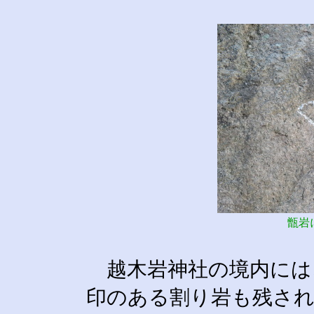
甑岩
越木岩神社の境内には
印のある割り岩も残され