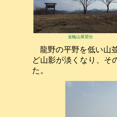
金輪山展望台
龍野の平野を低い山並
ど山影が淡くなり、そ
た。