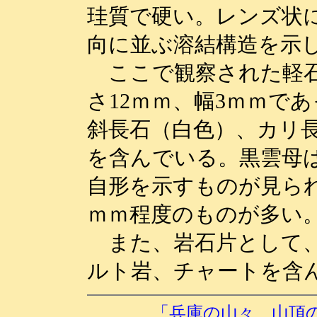
珪質で硬い。レンズ状
向に並ぶ溶結構造を示
ここで観察された軽石
さ12ｍｍ、幅3ｍｍで
斜長石（白色）、カリ
を含んでいる。黒雲母
自形を示すものが見られ
ｍｍ程度のものが多い
また、岩石片として、
ルト岩、チャートを含
「兵庫の山々 山頂の岩