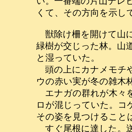
い。一番端の片山テレ
くて、その方向を示し
獣除け柵を開けて山に
緑樹が交じった林。山
と湿っていた。
頭の上にカナメモチや
ウの赤い実が冬の雑木
エナガの群れが木々を
ロが混じっていた。コ
その姿を見つけること
すぐ尾根に達した。送