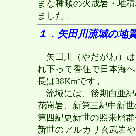
まな種類の火成岩・堆積
ました。
１．矢田川流域の地
矢田川（やだがわ）は
れ下って香住で日本海へ
長は38Kmです。
流域には、後期白亜紀
花崗岩、新第三紀中新世
第四紀更新世の照来層群
新世のアルカリ玄武岩や