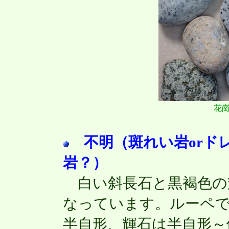
花
不明（斑れい岩orド
岩？）
白い斜長石と黒褐色の
なっています。ルーペで
半自形、輝石は半自形～