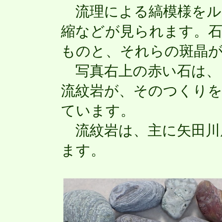
流理による縞模様をル
縮などが見られます。石
ものと、それらの斑晶
写真右上の赤い石は、
流紋岩が、そのつくり
ています。
流紋岩は、主に矢田川
ます。