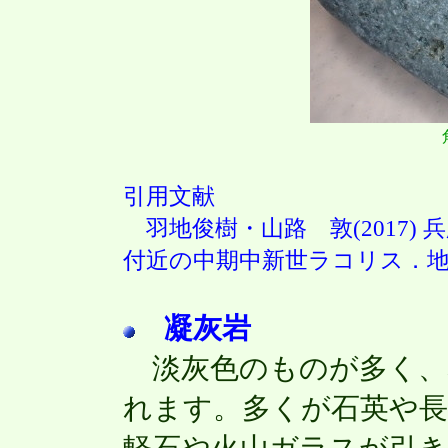
引用文献
羽地俊樹・山路 敦(2017)
付近の中期中新世ラコリス．地質学雑
凝灰岩
淡灰色のものが多く、
れます。多くが石英や