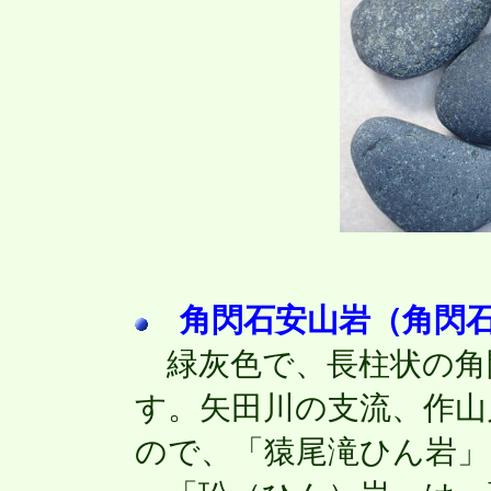
角閃石安山岩（角閃
緑灰色で、長柱状の角
す。矢田川の支流、作山
ので、「猿尾滝ひん岩