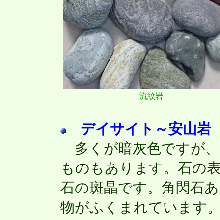
流紋岩
デイサイト～安山岩
多くが暗灰色ですが、
ものもあります。石の表
石の斑晶です。角閃石あ
物がふくまれています