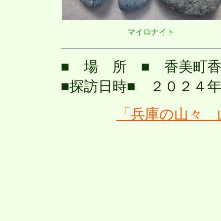
マイロナイト
■ 場 所 ■ 香美町
■探訪日時■ ２０２４
「兵庫の山々 山