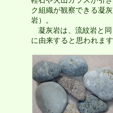
軽石や火山ガラスが引
ク組織が観察できる凝灰
岩）。
凝灰岩は、流紋岩と同
に由来すると思われま