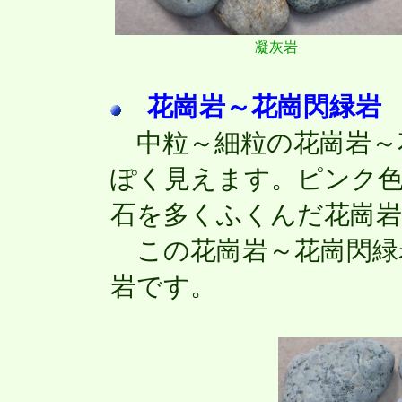
凝灰岩
花崗岩～花崗閃緑岩
中粒～細粒の花崗岩～
ぽく見えます。ピンク
石を多くふくんだ花崗
この花崗岩～花崗閃緑
岩です。