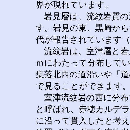
界が現れています。
岩見層は、流紋岩質の
す。岩見の東、黒崎から8,
代が報告されています（Sato 
流紋岩は、室津層と岩見
ｍにわたって分布して
集落北西の道沿いや「道
で見ることができます
室津流紋岩の西に分布
と呼ばれ、赤穂カルデ
に沿って貫入したと考