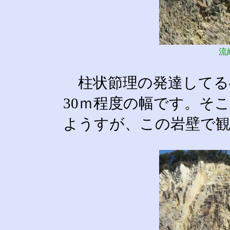
流
柱状節理の発達してるの
30ｍ程度の幅です。そ
ようすが、この岩壁で