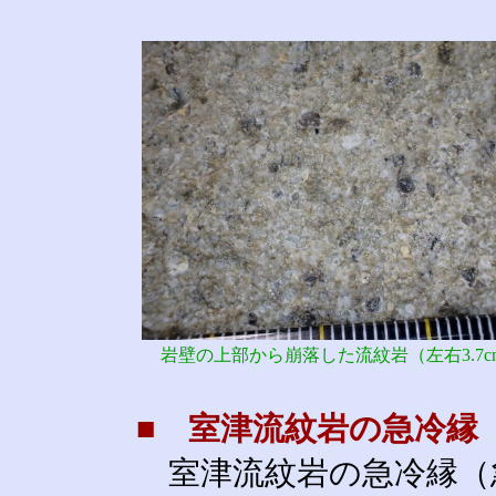
岩壁の上部から崩落した流紋岩（左右3.7c
■ 室津流紋岩の急冷縁
室津流紋岩の急冷縁（急