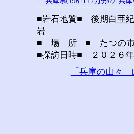
兵庫県(1961) 17万分の
■岩石地質■ 後期白亜
岩
■ 場 所 ■ たつの
■探訪日時■ ２０２６
「兵庫の山々 山