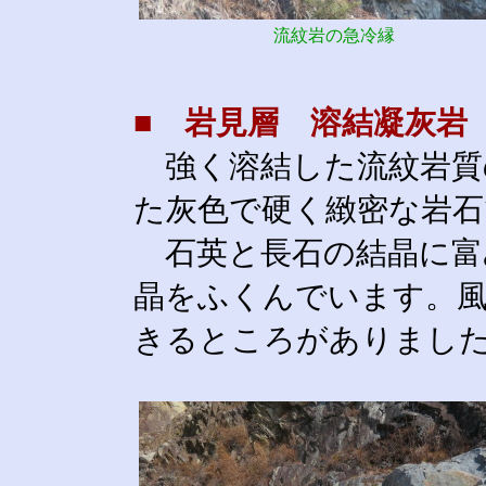
流紋岩の急冷縁
■ 岩見層 溶結凝灰岩
強く溶結した流紋岩質
た灰色で硬く緻密な岩石
石英と長石の結晶に富
晶をふくんでいます。
きるところがありまし