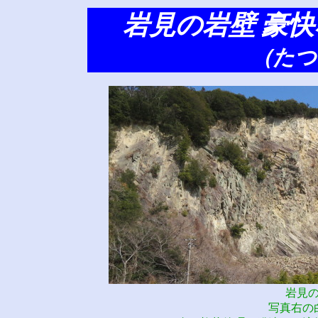
岩見の岩壁 豪
（たつ
岩見
写真右の