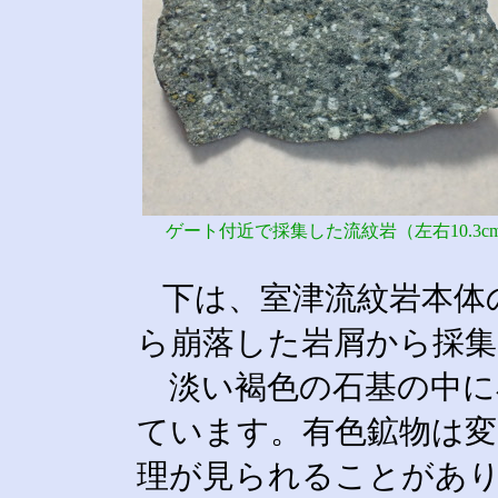
ゲート付近で採集した流紋岩（左右10.3c
下は、室津流紋岩本体
ら崩落した岩屑から採
淡い褐色の石基の中に
ています。有色鉱物は変
理が見られることがあ