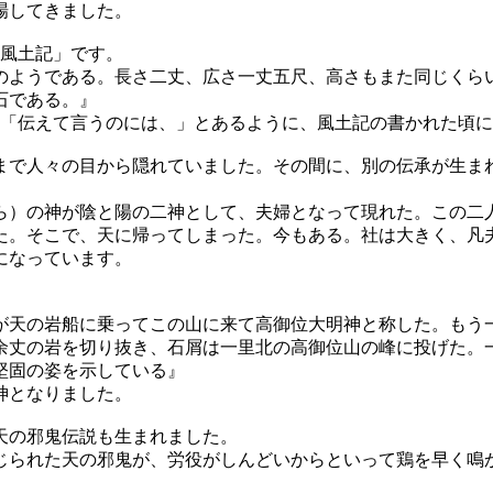
場してきました。
国風土記」です。
ようである。長さ二丈、広さ一丈五尺、高さもまた同じくら
石である。』
。「伝えて言うのには、」とあるように、風土記の書かれた頃
で人々の目から隠れていました。その間に、別の伝承が生まれま
）の神が陰と陽の二神として、夫婦となって現れた。この二
た。そこで、天に帰ってしまった。今もある。社は大きく、凡
になっています。
天の岩船に乗ってこの山に来て高御位大明神と称した。もう
余丈の岩を切り抜き、石屑は一里北の高御位山の峰に投げた。
堅固の姿を示している』
神となりました。
天の邪鬼伝説も生まれました。
られた天の邪鬼が、労役がしんどいからといって鶏を早く鳴