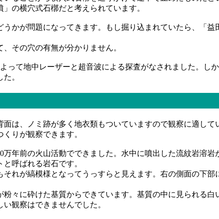
墳」の横穴式石槨だと考えられています。
うかが問題になってきます。もし掘り込まれていたら、「益
て、その穴の有無が分かりません。
」によって地中レーザーと超音波による探査がなされました。し
した。
面は、ノミ跡が多く地衣類もついていますので観察に適して
つくりが観察できます。
00万年前の火山活動でできました。水中に噴出した流紋岩溶岩
トと呼ばれる岩石です。
それが縞模様となってうっすらと見えます。右の側面の下部
粉々に砕けた基質からできています。基質の中に見られる白
しい観察はできませんでした。