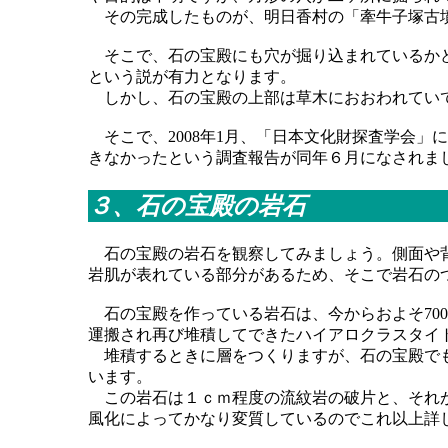
その完成したものが、明日香村の「牽牛子塚古
そこで、石の宝殿にも穴が掘り込まれているかど
という説が有力となります。
しかし、石の宝殿の上部は草木におおわれてい
そこで、2008年1月、「日本文化財探査学会
きなかったという調査報告が同年６月になされま
３、石の宝殿の岩石
石の宝殿の岩石を観察してみましょう。側面や背
岩肌が表れている部分があるため、そこで岩石の
石の宝殿を作っている岩石は、今からおよそ70
運搬され再び堆積してできたハイアロクラスタイ
堆積するときに層をつくりますが、石の宝殿でも
います。
この岩石は１ｃｍ程度の流紋岩の破片と、それが
風化によってかなり変質しているのでこれ以上詳