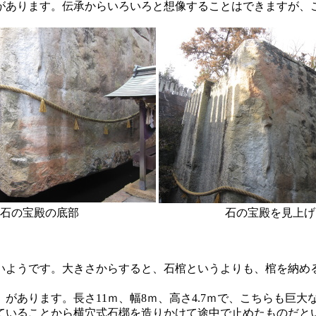
あります。伝承からいろいろと想像することはできますが、
石の宝殿の底部
石の宝殿を見上げ
ようです。大きさからすると、石棺というよりも、棺を納め
あります。長さ11ｍ、幅8ｍ、高さ4.7ｍで、こちらも巨大
ていることから横穴式石槨を造りかけて途中で止めたものだと