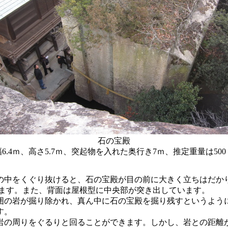
石の宝殿
6.4ｍ、高さ5.7ｍ、突起物を入れた奥行き7ｍ、推定重量は50
中をくぐり抜けると、石の宝殿が目の前に大きく立ちはだかり
います。また、背面は屋根型に中央部が突き出しています。
の岩が掘り除かれ、真ん中に石の宝殿を掘り残すというよう
す。
の周りをぐるりと回ることができます。しかし、岩との距離