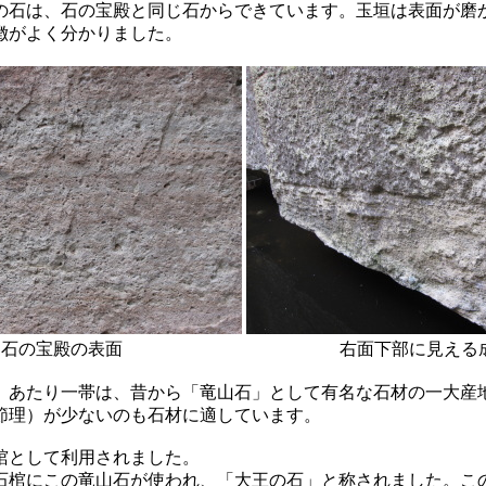
石は、石の宝殿と同じ石からできています。玉垣は表面が磨
徴がよく分かりました。
石の宝殿の表面
右面下部に見える
あたり一帯は、昔から「竜山石」として有名な石材の一大産
節理）が少ないのも石材に適しています。
棺として利用されました。
棺にこの竜山石が使われ、「大王の石」と称されました。こ