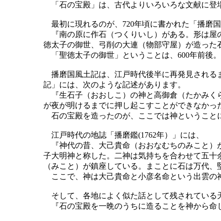
「石の宝殿」は、古代よりいろいろな文献に登
最初に現れるのが、720年頃に書かれた「播磨
『南の原に作石（つくりいし）がある。形は屋の
徳太子の御世、弓削の大連（物部守屋）が造った
「聖徳太子の御世」ということは、600年前後
播磨国風土記は、江戸時代後半に再発見されるま
記」には、次のような記述があります。
『生石子（おおしこ）の神と高御倉（たかみくら
が夜が明けるまでに押し起こすことができなかっ
石の宝殿を造ったのが、ここでは神ということ
江戸時代の地誌「播磨鑑(1762年）」には、
『神代の昔、大己貴命（おおなむちのみこと）が
子大明神と称した。二神は気持ちを合わせて五十
（みこと）が鎮座している。まことに石は万代、
ここで、神は大己貴命と小彦名命という出雲の
そして、各地によく似た話として残されている
『石の宝殿を一晩のうちに造ることを神から命じ