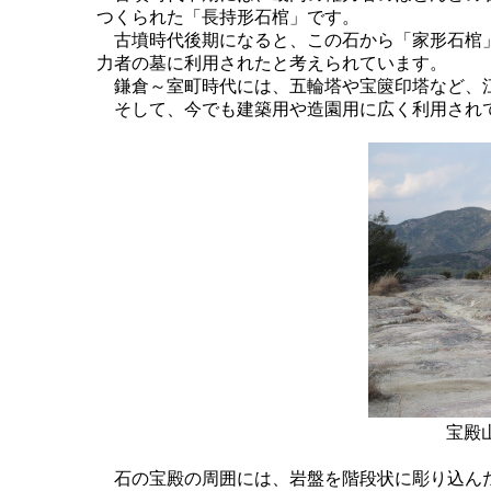
つくられた「長持形石棺」です。
古墳時代後期になると、この石から「家形石棺」
力者の墓に利用されたと考えられています。
鎌倉～室町時代には、五輪塔や宝篋印塔など、江
そして、今でも建築用や造園用に広く利用され
宝殿
石の宝殿の周囲には、岩盤を階段状に彫り込んだ