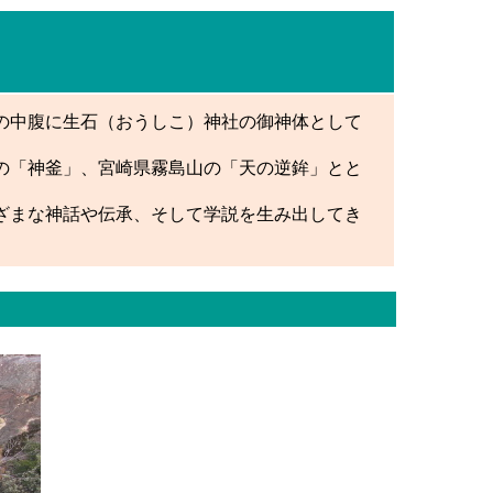
の中腹に生石（おうしこ）神社の御神体として
の「神釜」、宮崎県霧島山の「天の逆鉾」とと
ざまな神話や伝承、そして学説を生み出してき