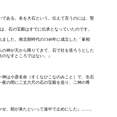
いである。名を大石という。伝えて言うのには、聖
には、石の宝殿はすでに伝承となっていたのです。
した。南北朝時代の1348年に成立した「峯相
人の神が天から降りてきて、石で社を造ろうとした
夫のなすところではない。』
一神は小彦名命（すくなひこなのみこと）で、生石
一夜の間に二丈六尺の石の宝殿を造り、二神の尊
かせ、朝が来たといって途中で止めにした』……。