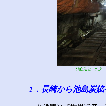
池島炭鉱 坑道
1．長崎から池島炭鉱