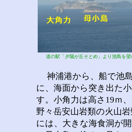
道の駅「夕陽が丘そとめ」より池島を望
神浦港から、船で池島
に、海面から突き出た小
す。小角力は高さ19ｍ
野々岳安山岩類の火山岩
には、大きな海食洞が