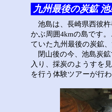
九州最後の炭鉱 池
池島は、長崎県西彼杵半
かぶ周囲4kmの島です。
ていた九州最後の炭鉱、
閉山後の今、池島炭鉱
入り、採炭のようすを見
を行う体験ツアーが行