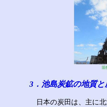
旧
3．池島炭鉱の地質と
日本の炭田は、主に北