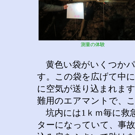
測量の体験
黄色い袋がいくつかパ
す。この袋を広げて中
に空気が送り込まれま
難用のエアマントで、
坑内には1ｋｍ毎に救
ターになっていて、事