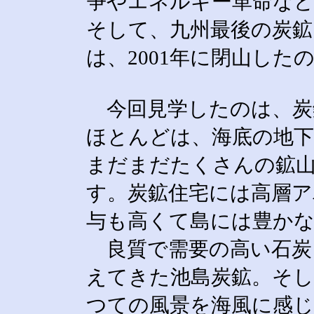
争やエネルギー革命な
そして、九州最後の炭鉱
は、2001年に閉山した
今回見学したのは、炭
ほとんどは、海底の地
まだまだたくさんの鉱
す。炭鉱住宅には高層ア
与も高くて島には豊か
良質で需要の高い石炭
えてきた池島炭鉱。そ
つての風景を海風に感