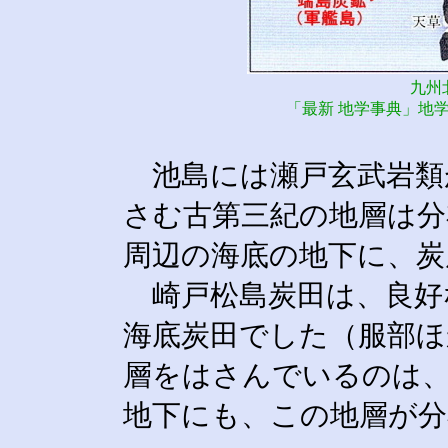
九州
「最新 地学事典」地学
池島には瀬戸玄武岩類
さむ古第三紀の地層は分
周辺の海底の地下に、炭
崎戸松島炭田は、良好
海底炭田でした（服部ほ
層をはさんでいるのは、
地下にも、この地層が