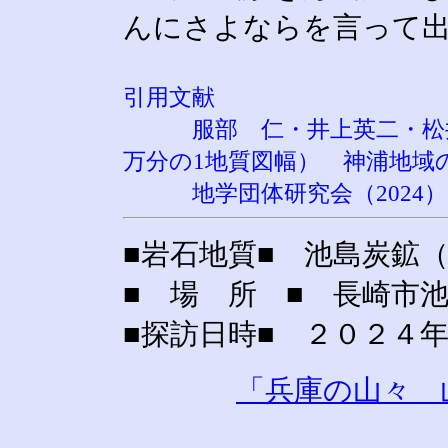
んにさよならを言って
引用文献
服部 仁・井上英二・松井和
万分の1地質図幅） 神浦地域
地学団体研究会（2024）
■岩石地質■ 池島炭鉱
■ 場 所 ■ 長崎市
■探訪日時■ ２０２４
「兵庫の山々 山