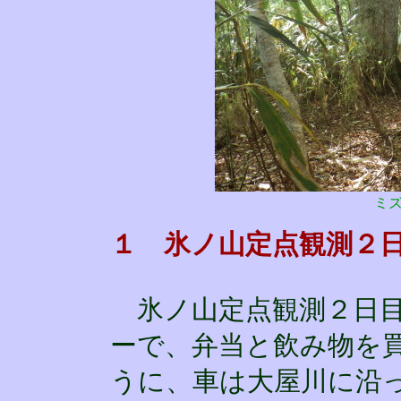
ミ
１ 氷ノ山定点観測２
氷ノ山定点観測２日目
ーで、弁当と飲み物を
うに、車は大屋川に沿