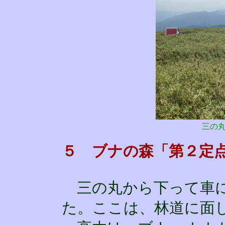
三の
５ ブナの森「第２定
三の丸から下って車に
た。ここは、林道に面