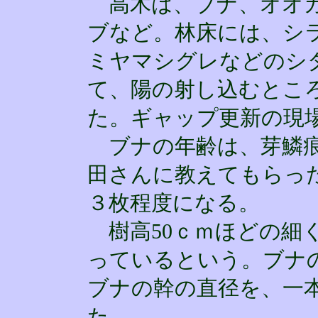
高木は、ブナ、オオカ
ブなど。林床には、シ
ミヤマシグレなどのシ
て、陽の射し込むとこ
た。ギャップ更新の現
ブナの年齢は、芽鱗痕
田さんに教えてもらっ
３枚程度になる。
樹高50ｃｍほどの細く
っているという。ブナ
ブナの幹の直径を、一
た。