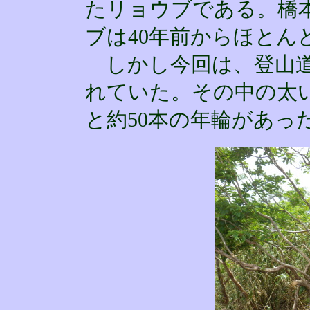
たリョウブである。橋
ブは40年前からほとん
しかし今回は、登山道
れていた。その中の太
と約50本の年輪があっ