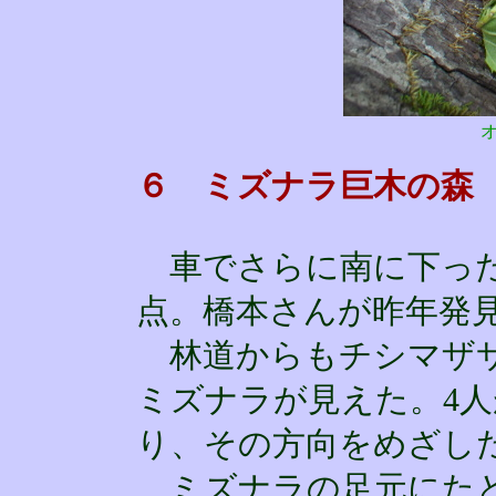
６ ミズナラ巨木の森
車でさらに南に下った
点。橋本さんが昨年発
林道からもチシマザサ
ミズナラが見えた。4
り、その方向をめざし
ミズナラの足元にたど