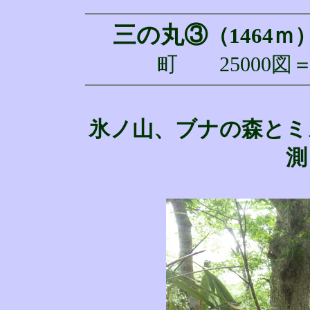
三の丸③
（1464ｍ
町 25000
氷ノ山、ブナの森とミズ
測