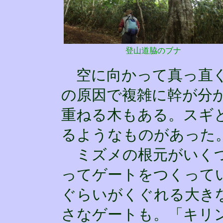
登山道脇のブナ
空に向かって真っ直ぐ
の原因で複雑に幹が分
重ねる木もある。スギ
るようなものがあった
ミズメの根元がいくつ
ってゲートをつくって
ぐらいがくぐれる大き
さなゲートも。「キリ