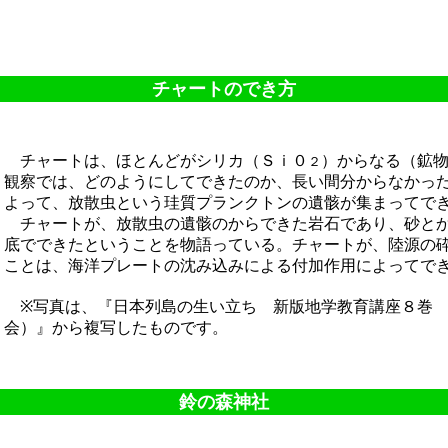
チャートのでき方
チャートは、ほとんどがシリカ（Ｓｉ０
）からなる（鉱
２
観察では、どのようにしてできたのか、長い間分からなかっ
よって、放散虫という珪質プランクトンの遺骸が集まってで
チャートが、放散虫の遺骸のからできた岩石であり、砂とか
底でできたということを物語っている。チャートが、陸源の
ことは、海洋プレートの沈み込みによる付加作用によってで
※写真は、『日本列島の生い立ち 新版地学教育講座８巻 
会）』から複写したものです。
鈴の森神社