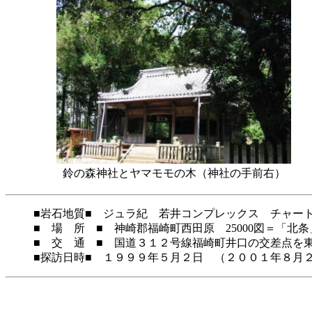
鈴の森神社とヤマモモの木（神社の手前右）
■岩石地質■ ジュラ紀 若井コンプレックス チャー
■ 場 所 ■ 神崎郡福崎町西田原 25000図＝「北条
■ 交 通 ■ 国道３１２号線福崎町井口の交差点を
■探訪日時■ １９９９年５月２日 （２００１年８月