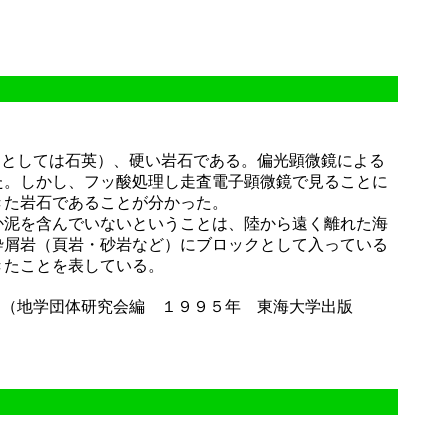
物としては石英）、硬い岩石である。偏光顕微鏡による
た。しかし、フッ酸処理し走査電子顕微鏡で見ることに
きた岩石であることが分かった。
泥を含んでいないということは、陸から遠く離れた海
砕屑岩（頁岩・砂岩など）にブロックとして入っている
きたことを表している。
（地学団体研究会編 １９９５年 東海大学出版