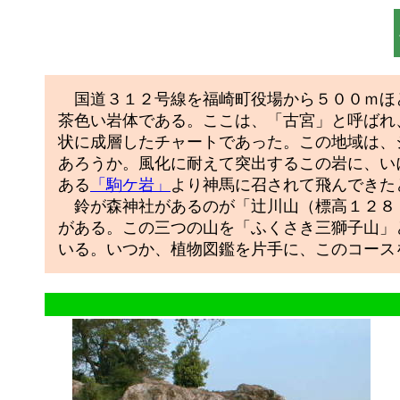
国道３１２号線を福崎町役場から５００ｍほ
茶色い岩体である。ここは、「古宮」と呼ばれ
状に成層したチャートであった。この地域は、
あろうか。風化に耐えて突出するこの岩に、い
ある
「駒ケ岩」
より神馬に召されて飛んできた
鈴が森神社があるのが「辻川山（標高１２８
がある。この三つの山を「ふくさき三獅子山」
いる。いつか、植物図鑑を片手に、このコース