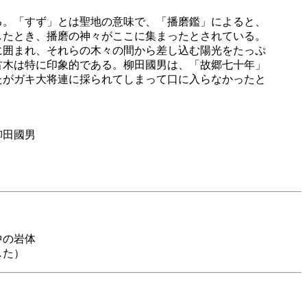
。「すず」とは聖地の意味で、「播磨鑑」によると、
したとき、播磨の神々がここに集まったとされている。
囲まれ、それらの木々の間から差し込む陽光をたっぷ
古木は特に印象的である。柳田國男は、「故郷七十年」
たがガキ大将連に採られてしまって口に入らなかったと
國男
中の岩体
した）