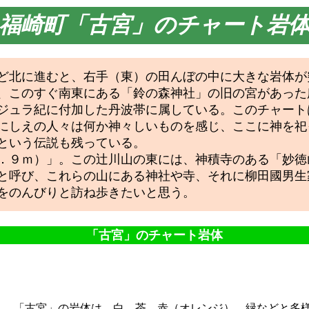
福崎町「古宮」のチャート岩
ど北に進むと、右手（東）の田んぼの中に大きな岩体が
、このすぐ南東にある「鈴の森神社」の旧の宮があった
ジュラ紀に付加した丹波帯に属している。このチャート
にしえの人々は何か神々しいものを感じ、ここに神を祀
という伝説も残っている。
．９ｍ）」。この辻川山の東には、神積寺のある「妙徳
と呼び、これらの山にある神社や寺、それに柳田國男生
をのんびりと訪ね歩きたいと思う。
「古宮」のチャート岩体
「古宮」の岩体は、白、茶、赤（オレンジ）、緑などと多様