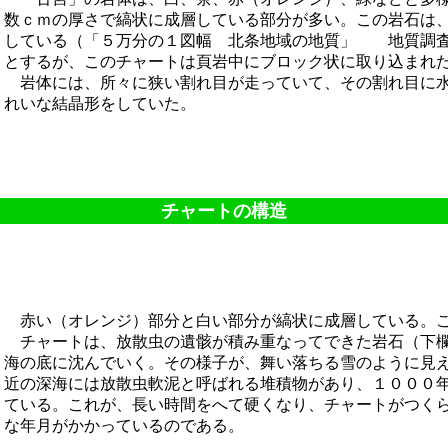
数ｃｍの厚さで縞状に成層している部分が多い。この岩石は
している（「５万分の１図幅 北条地域の地質」 地質調査
とするが、このチャートは頁岩中にブロック状に取り込まれ
岩体には、所々に狭い割れ目が走っていて、その割れ目に水
れいな結晶形をしていた。
チャートの構造
赤い（オレンジ）部分と白い部分が縞状に成層している。こ
チャートは、放散虫の遺骸が積み重なってできた岩石（下欄
海の底に沈んでいく。その様子が、舞い落ちる雪のように見
近の深海には放散虫軟泥と呼ばれる堆積物があり、１０００
ている。これが、長い時間をへて硬くなり、チャートがつく
な年月がかかっているのである。