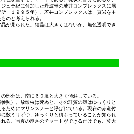
、ジュラ紀に付加した丹波帯の若井コンプレックスに属
所 １９９５年）。若井コンプレックスは、頁岩を主
たものと考えられる。
晶が見られた。結晶は大きくはないが、無色透明でき
の部分は、南に６０度と大きく傾斜している。
参照）。放散虫は死ぬと、その珪質の殻はゆっくりと
えるためにマリンスノーと呼ばれている。現在の赤道付
年に数ミリずつ、ゆっくりと積もっていることが知られ
られる。写真の厚さのチャートができるだけでも、莫大