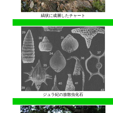
縞状に成層したチャート
ジュラ紀の放散虫化石