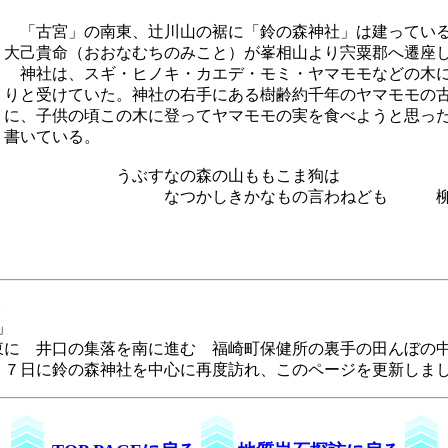
「古宮」の南東、辻川山の裾に「鈴の森神社」は建っている
大己貴命（おおなむちのみこと）が峯相山より宍粟郡へ遷座
神社は、スギ・ヒノキ・カエデ・モミ・ヤマモモなどの木に
りと受けていた。神社の右手にある樹齢約千年のヤマモモの
に、子供の頃この木に登ってヤマモモの実を食べようと思っ
書いている。
うぶすなの森の山ももこま狗は
なつかしきかなもの言わねども 柳田
ト
」
東に 井口の集落を南に進む 福崎町保健所の裏手の田んぼの
２７日に鈴の森神社を中心に再度訪れ、このページを更新しま