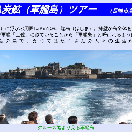
島炭鉱（軍艦島）ツアー
（長崎市高
）に浮かぶ周囲1.2Kmの島、端島（はしま）。擁壁が島全体
が軍艦「土佐」に似ていることから「軍艦島」と呼ばれるよう
鉱の島で、かつてはたくさんの人々の生活
クルーズ船より見る軍艦島