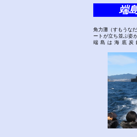
端
角力灘（すもうなだ
ートが立ち並ぶ姿
端島は海底炭