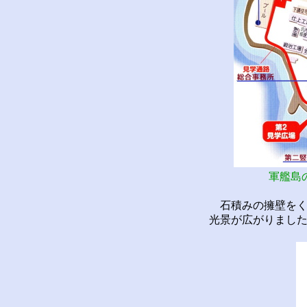
軍艦島
石積みの擁壁をく
光景が広がりまし