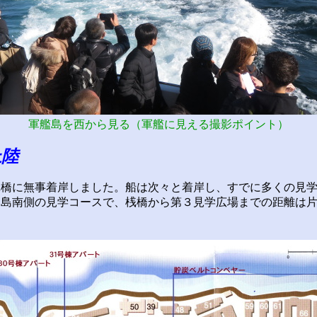
軍艦島を西から見る（軍艦に見える撮影ポイント）
上陸
橋に無事着岸しました。船は次々と着岸し、すでに多くの見学
島南側の見学コースで、桟橋から第３見学広場までの距離は片道
。