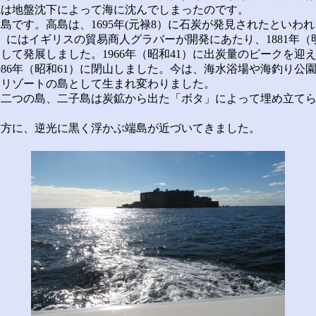
院は地盤沈下によって海に沈んでしまったのです。
です。高島は、1695年(元禄8）に石炭が発見されたといわれ、
4）にはイギリスの貿易商人グラバーが開発にあたり、1881年（
して発展しました。1966年（昭和41）に出炭量のピークを迎
986年（昭和61）に閉山しました。今は、海水浴場や海釣り公
たリゾートの島として生まれ変わりました。
二つの島、二子島は炭鉱から出た「ボタ」によって埋め立てら
。
方に、逆光に黒く浮かぶ端島が近づいてきました。