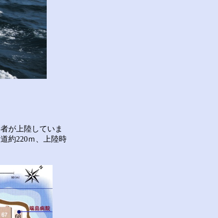
者が上陸していま
約220ｍ、上陸時