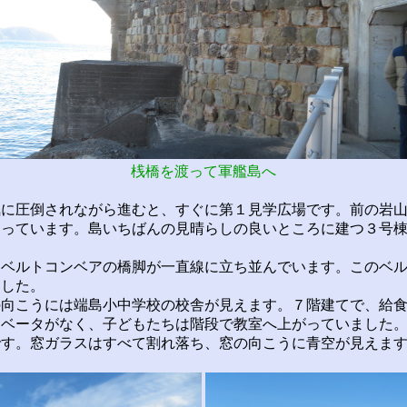
桟橋を渡って軍艦島へ
に圧倒されながら進むと、すぐに第１見学広場です。前の岩山
建っています。島いちばんの見晴らしの良いところに建つ３号
。
ベルトコンベアの橋脚が一直線に立ち並んでいます。このベル
ました。
向こうには端島小中学校の校舎が見えます。７階建てで、給食
レベータがなく、子どもたちは階段で教室へ上がっていました
です。窓ガラスはすべて割れ落ち、窓の向こうに青空が見えま