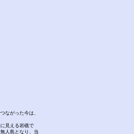
）
。
でつながった今は、
に見える岩礁で
は無人島となり、当