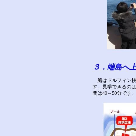
３．端島へ
船はドルフィン桟
す。見学できるのは
間は40～50分です