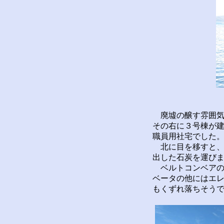
廃墟の醸す雰囲気
その右に３号棟が
職員用社宅でした
北に目を移すと、
出した石炭を運び
ベルトコンベアの
ベータの他にはエ
もくずれ落ちそう