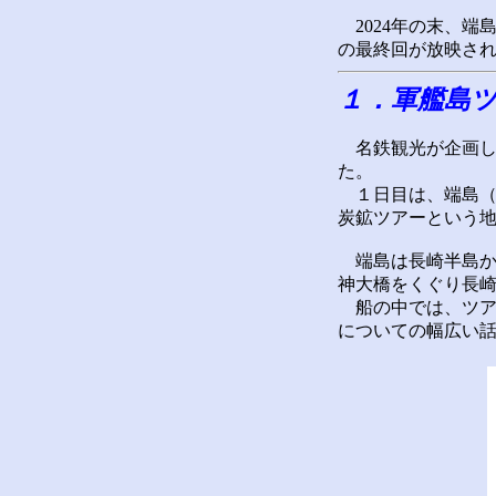
2024年の末、端
の最終回が放映さ
１
．軍艦島
名鉄観光が企画し
た。
１日目は、端島（
炭鉱ツアーという
端島は長崎半島から
神大橋をくぐり長崎
船の中では、ツア
についての幅広い