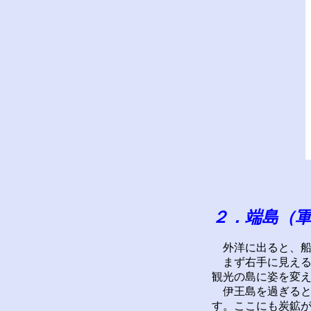
２．端島（
外洋に出ると、船
まず右手に見える伊
観光の島に姿を変
伊王島を過ぎると
す。ここにも炭鉱が