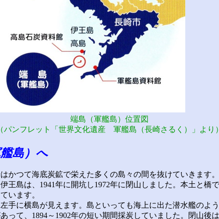
端島（軍艦島）位置図
（パンフレット「世界文化遺産 軍艦島（長崎さるく）」より
軍艦島）へ
はかつて海底炭鉱で栄えた多くの島々の間を抜けていきます
王島は、1941年に開坑し1972年に閉山しました。本土と橋
えています。
左手に横島が見えます。島といっても海上に出た潜水艦のよう
あって、1894～1902年の短い期間採炭していました。閉山後