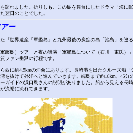
島を訪れました。折りしも、この島を舞台にしたドラマ「海に
れた翌日のことでした。
ツアー
た『世界遺産「軍艦島」と九州最後の炭鉱の島「池島」を巡る
軍艦島）ツアーと夜の講演「軍艦島について（石川 東氏）」
地質ファン垂涎の行程です。
西に約4.5kmの沖合にあります。長崎港を出たクルーズ船「
湾を抜けて外洋へと進んでいきます。端島まで約18km、45分
ーガイドの浜口剛さんの説明がありました。船から見える長崎
話が流暢に流れてきます。