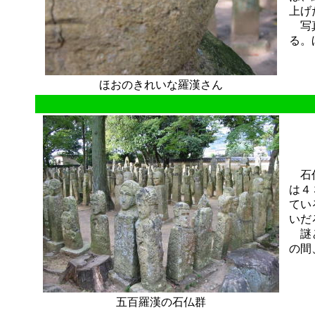
上げ
写真
る。
ほおのきれいな羅漢さん
石仏
は４
てい
いだ
謎と
の間
五百羅漢の石仏群