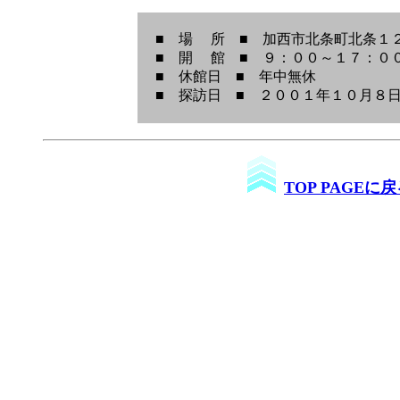
■ 場 所 ■ 加西市北条町北条
■ 開 館 ■ ９：００～１７：０
■ 休館日 ■ 年中無休
■ 探訪日 ■ ２００１年１０月８
TOP PAGEに