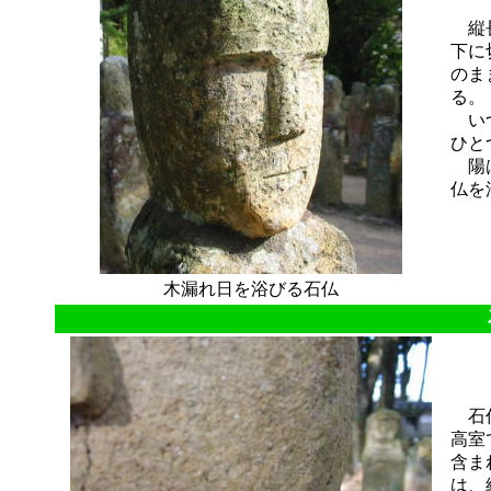
縦長
下に
のま
る。
いつ
ひと
陽は
仏を
木漏れ日を浴びる石仏
石仏
高室
含ま
は、