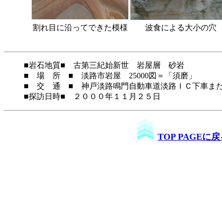
割れ目に沿ってできた模様
波食による大小の穴
■岩石地質■ 古第三紀始新世 岩屋層 砂岩
■ 場 所 ■ 淡路市岩屋 25000図＝「須磨」
■ 交 通 ■ 神戸淡路鳴門自動車道淡路ＩＣ下車ま
■探訪日時■ ２０００年１１月２５日
TOP PAGEに