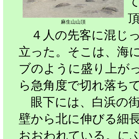
麻生山山頂
４人の先客に混じっ
立った。そこは、海
ブのように盛り上が
ら急角度で切れ落ち
眼下には、白浜の街
壁から北に伸びる細
おおわれている。に