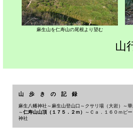
麻生山を仁寿山の尾根より望む
山
山 歩 き の 記 録
麻生八幡神社～麻生山登山口～クサリ場（大岩）～華
～
仁寿山山頂（１７５．２ｍ）
～Ｃａ．１６０ｍピー
神社