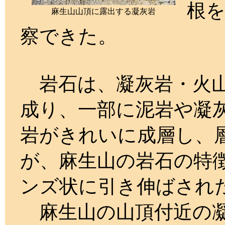
根
麻生山山頂に露出する凝灰岩
察できた。
岩石は、凝灰岩・火山
成り、一部に泥岩や凝
岩がきれいに成層し、
が、麻生山の岩石の特
ンズ状に引き伸ばされ
麻生山の山頂付近の凝