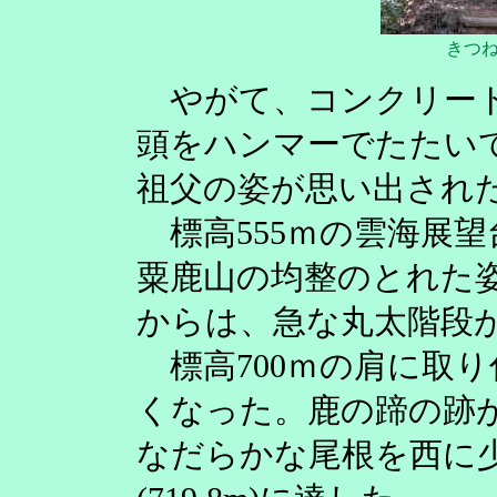
きつ
やがて、コンクリート
頭をハンマーでたたい
祖父の姿が思い出され
標高555ｍの雲海展
粟鹿山の均整のとれた
からは、急な丸太階段
標高700ｍの肩に取
くなった。鹿の蹄の跡
なだらかな尾根を西に