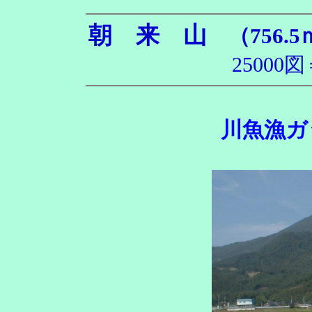
朝 来 山
（756.5
2500
川魚漁ガ