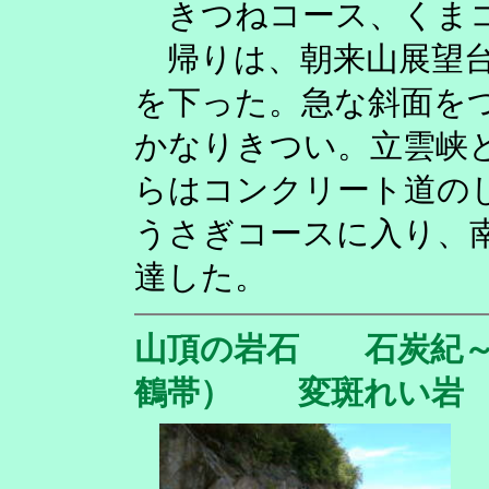
きつねコース、くまコ
帰りは、朝来山展望台(7
を下った。急な斜面を
かなりきつい。立雲峡
らはコンクリート道の
うさぎコースに入り、
達した。
山頂の岩石
石炭紀
鶴帯）
変斑れ