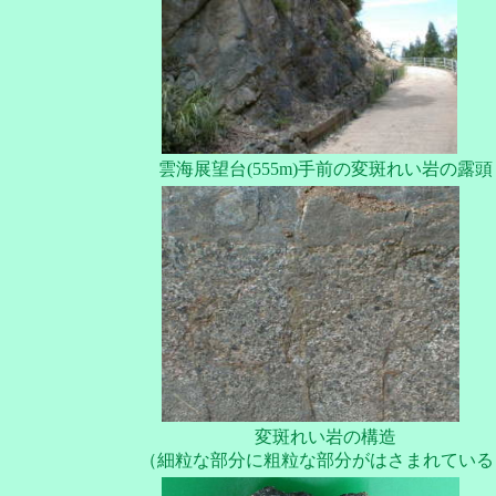
雲海展望台(555m)手前の変斑れい岩の露頭
変斑れい岩の構造
（細粒な部分に粗粒な部分がはさまれている