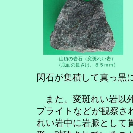
山頂の岩石（変斑れい岩）
（底面の長さは、８５ｍｍ）
閃石が集積して真っ黒
また、変斑れい岩以外
プライトなどが観察さ
れい岩中に岩脈として