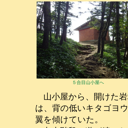
５合目山小屋へ
山小屋から、開けた岩
は、背の低いキタゴヨ
翼を傾けていた。