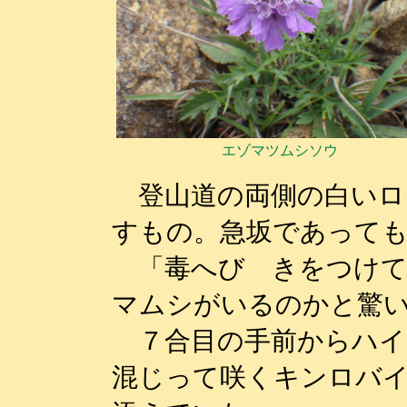
エゾマツムシソウ
登山道の両側の白いロ
すもの。急坂であって
「毒へび きをつけて
マムシがいるのかと驚
７合目の手前からハイ
混じって咲くキンロバ