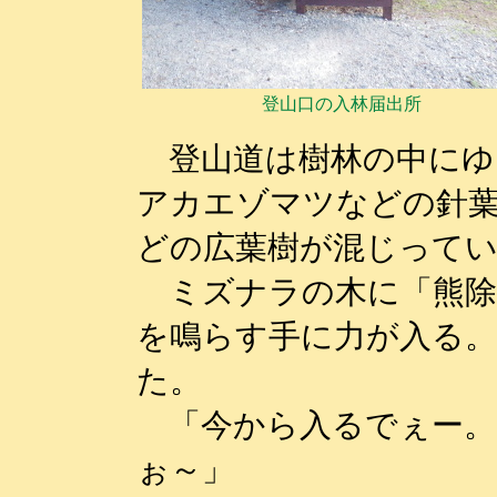
登山口の入林届出所
登山道は樹林の中にゆ
アカエゾマツなどの針
どの広葉樹が混じって
ミズナラの木に「熊除
を鳴らす手に力が入る
た。
「今から入るでぇー。
ぉ～」