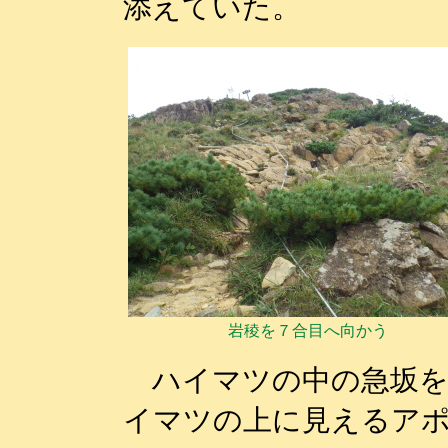
添えていた。
岩稜を７合目へ向かう
ハイマツの中の急坂を
イマツの上に見えるア