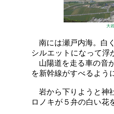
大
南には瀬戸内海。白
シルエットになって浮
山陽道を走る車の音が
を新幹線がすべるよう
岩から下りようと神社
ロノキが５弁の白い花