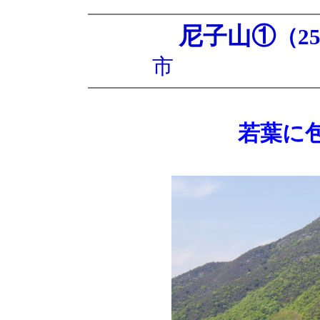
尼子山①
（25
市 250
若葉に