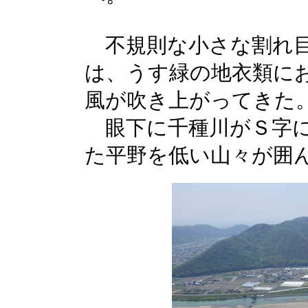
不規則な小さな割れ目
は、うす緑の地衣類に
風が吹き上がってきた
眼下に千種川がＳ字に
た平野を低い山々が囲