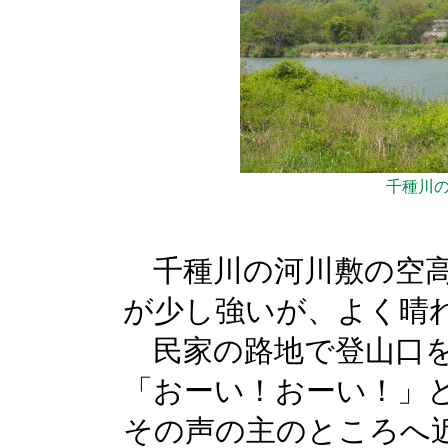
千種川
千種川の河川敷の空高
が少し強いが、よく晴
民家の路地で登山口を
「おーい！おーい！」
その声の主のところへ