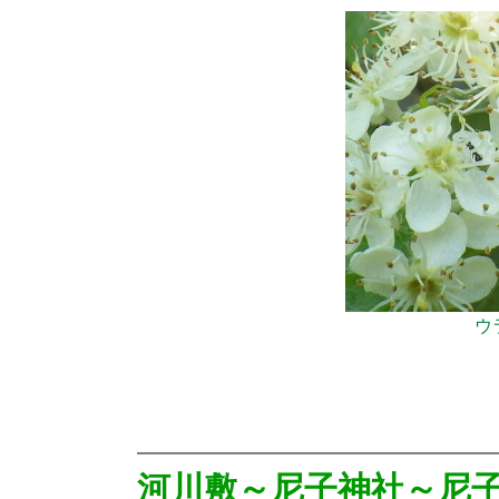
ウ
河川敷～尼子神社～尼