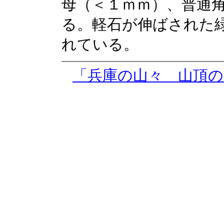
母（＜１ｍｍ）、普通
る。軽石が伸ばされた
れている。
「兵庫の山々 山頂の岩