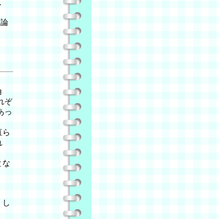
、
目論
角
れぞ
あっ
直ら
れ
とな
、し