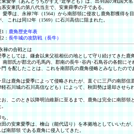
東愛季（あんどうちかすえ･近季とも）は、出羽国の戦国大名
山系安東氏の第八代当主で、安東舜季の子である。
季は、永禄7年（1564）から南部領に侵攻し鹿角郡獲得を
が、 これは同12年（1569）に石川高信に阻まれた。
照1：
鹿角歴史年表
照2：
長牛城の攻防戦（長牛）
永禄の合戦とは
季としては、鎌倉以来父祖相伝の地として守り続けてきた鹿
、 南部氏が郡北の毛馬内、郡南の長牛･谷内･石鳥谷の各館にそ
一門 を配したことは、これを南部氏の鹿角侵略とみなしたので
。
旦は鹿角は愛季によって侵略されたが、直ぐに三戸の南部信
津軽石川城の石川高信なども）によって、秋田勢は退却させら
。
お、このとき以降明治維新に至るまで、鹿角は完全に南部領
た。
ち、
田の安東愛季は、檜山（能代辺り）を本拠地としていいたが
しば南部領 である鹿角に侵入してきた。