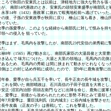
ころで秋田の安東氏とは以前は、津軽地方に強大な勢力を張
たが、 南部14代善政のとき、安東氏の頭領安東盛季が南部氏と
、永享14年（1432）善政軍 に敗れて蝦夷地松前へ逃げていった
の後、子孫の安東政季が秋田に戻り、檜山に落ち着き、檜山
乗っていた。
季の孫愛季が、このような経緯から南部氏に対して恨みを持
部領への侵入を 狙っていた。
季はまず、毛馬内を攻撃したが、南部氏23代安信の弟秀範に
れた。
禄8年（1565）再び動き出し、南部氏家臣の大湯昌俊と大里豊
巻き込んで 味方につけた。大湯と大里の領地は、毛馬内の北側
であるため、毛馬内の秀範 は間に挟まれて動きがとれなくなっ
田側はこの封じ込め作戦に成功したので、 翌9年に鹿角攻撃に
。
年春、愛季が自ら兵五千を率いて、長牛正友の長牛城を攻撃
。これを聞いた 南部晴政は、石川高信の子田子信直を大将とし
井安正･沼宮内治部･田頭左衛門 などに出陣を命じ、鹿角に援軍
た。愛季は、前後から攻められたために形勢 不利とみて退却し
年7月愛季は、重臣浅利氏（比内城主）に谷内城を攻撃させた
主長牛友義 （正友の子）は善戦して、これを撃退した。
年9月愛季は、石鳥谷城の長牛正友を攻撃した。正友は僅かの