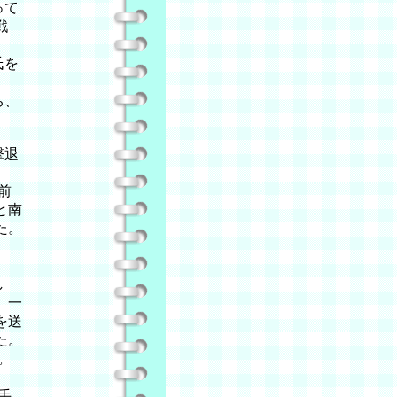
って
戦
。
氏を
ち、
撃退
前
と南
た。
出
し
、一
を送
た。
。
手