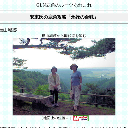
GLN鹿角のルーツあれこれ
安東氏の鹿角攻略「永禄の合戦」
檜山城跡
檜山城跡から能代港を望む
［地図上の位置→］