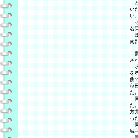
と
い
い
そ
名
政
南
愛
さ
永
を
側
秋
た
同
た
方
っ
同
城
同