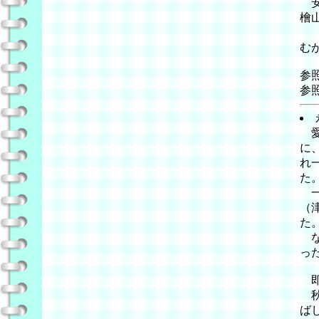
安
檜
愛
む
参
参
愛
に
れ
た
一
（
た
な
っ
即
秋
ば