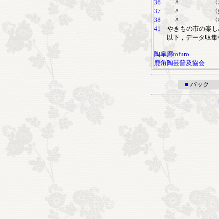
36
〃 〈器物
37
〃 〈幾
38
〃 〈様
41
やきもの市の楽し
以下，データ収集
陶阜廊tofuro
鹿角陶芸普及協会
■
バック