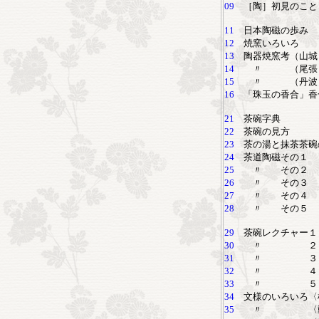
09
［陶］初見のこと
11
日本陶磁の歩み
12
焼窯いろいろ
13
陶器焼窯考（山城
14
〃 （尾張～
15
〃 （丹波～
16
「珠玉の香合」香
21
茶碗字典
22
茶碗の見方
23
茶の湯と抹茶茶碗
24
茶道陶磁その１
25
〃 その２
26
〃 その３
27
〃 その４
28
〃 その５
29
茶碗レクチャー１
30
〃 ２
31
〃 ３
32
〃 ４
33
〃 ５
34
文様のいろいろ〈
35
〃 〈動