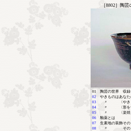
［8802］陶
01 陶芸の世界 収
02
やきものはあなた
03
〃 〈やきもの
04
〃 〈形をつ
05
〃 〈楽焼
06
釉薬とは
07
生素地の装飾その
08
〃 その