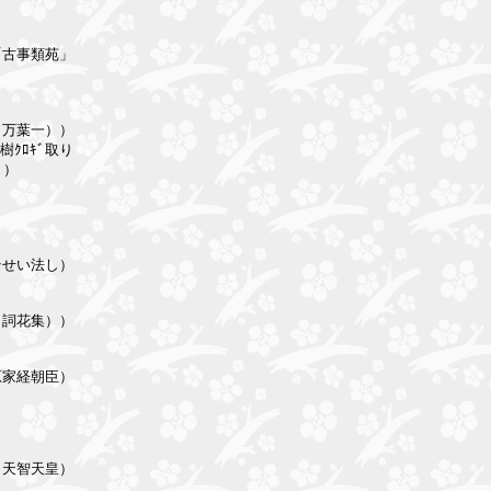
古事類苑」

万葉一））

ｸﾛｷﾞ取り　

）



せい法し）

詞花集））

家経朝臣）

天智天皇）
