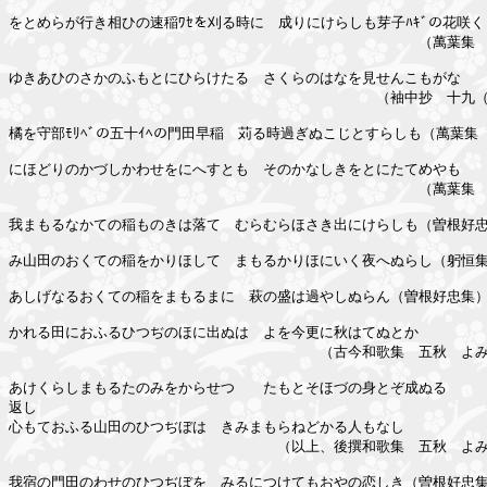
をとめらが行き相ひの速稲ﾜｾを刈る時に　成りにけらしも芽子ﾊｷﾞの花咲く

　　　　　　　　　　　　　　　　　　　　　　　　　　　　　（萬葉集　
ゆきあひのさかのふもとにひらけたる　さくらのはなを見せんこもがな

　　　　　　　　　　　　　　　　　　　　　　　　　　（袖中抄　十九（
橘を守部ﾓﾘﾍﾞの五十ｲﾍの門田早稲　苅る時過ぎぬこじとすらしも（萬葉集　
にほどりのかづしかわせをにへすとも　そのかなしきをとにたてめやも

　　　　　　　　　　　　　　　　　　　　　　　　　　　　　（萬葉集　
我まもるなかての稲ものきは落て　むらむらほさき出にけらしも（曽根好忠
み山田のおくての稲をかりほして　まもるかりほにいく夜へぬらし（躬恒集
あしげなるおくての稲をまもるまに　萩の盛は過やしぬらん（曽根好忠集）
かれる田におふるひつぢのほに出ぬは　よを今更に秋はてぬとか

　　　　　　　　　　　　　　　　　　　　　　（古今和歌集　五秋　よみ
あけくらしまもるたのみをからせつゝ　たもとそほづの身とぞ成ぬる

返し

心もておふる山田のひつぢぼは　きみまもらねどかる人もなし

　　　　　　　　　　　　　　　　　　　（以上、後撰和歌集　五秋　よみ
我宿の門田のわせのひつぢぼを　みるにつけてもおやの恋しき（曽根好忠集