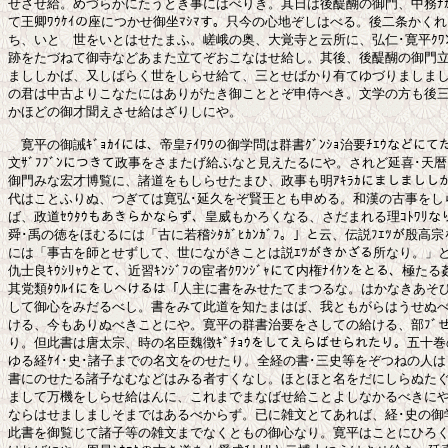
せさせ給。めづらかにたうとき事にはべりき。其日は後醍醐の御門、中務ﾅｶﾂ
て王卿ﾜｳｹｲの座につかせ御坐ﾏｼﾏす。只今の心地ぞしはべる。後二条かくれ
ち、いとゞ世をいとはせたまふ。嵯峨の奥、大覚寺と云所に、弘仁･寛平ｸﾜﾝﾍ
跡をたづねて御寺などあまた立てぞおこなはせ給し。其後、後醍醐の御門立
まししかば、又しばらく世をしらせ給て、三とせばかり有てゆづりましまし
の君は中古よりこなたにはありがたき御こととぞ申侍べき。文学の方も後三
かほどの御才聞えさせ給はざりしにや。

　寛平の御誡ｷﾞｮｶｲには、帝皇ﾃｲﾜｳの御学問は群書ｸﾞﾝｼｮ治要ﾁｴｳなどにて
文ｻﾞﾌﾌﾞﾝにつきて政事をさまたげ給ふなと見えたるにや。されど延喜･天暦･
御門みな宏才博覧に、諸道をもしらせたまひ、政事も明ｱｷﾗｶにましまししかば
代はことふりぬ、つぎては寛弘･延久をぞ賢王とも申める。和漢の古事をしら
ば、政道ｾｳﾀｳもあきらかならず、皇威もかろくなる、さだまれる理ｺﾄﾜﾘなり
舜･禹の徳をほむるには「古に若稽ｼﾀｶﾞﾋｶﾝｶﾞﾌ。」と云、伝説ﾌｴﾂが殷高宗
には「事古を師とせずして、世にながきことは説ｴﾂがきかざる所なり。」と
仇士良ｷｳｼﾘｬｳとて、近習ｷﾝｼﾞﾌの宦者ｸﾜﾝｼﾞｬにて内権ﾅｲｹﾝをとる、極たる姦人
其党類ﾀｳﾙｲにをしへけるは「人主に書をみせたてまつるな。はかなきあそび
して御心をみだるべし。書をみて此道を知たまはば、我ともがらはうせぬべ
ける、今もありぬべきことにや。寛平の群書治要をさしての給ける、部ﾌﾞせ
り。但此書は唐太宗、時の名臣魏徴ｷﾞﾁｮｳをしてえらばせられたり。五十巻
ゆる経ｹｲ･史･諸子までの名文をのせたり。全経の書･三史等をぞつねの人は
書にのせたる諸子なむなどはみる者すくなし。ほとほと名をだにしらぬたぐ
まして万機をしらせ給はんに、これまでまなばせ給ことよしなかるべきにや
ならはせましましそまではあるべからず。已に雑文とてあれば、経･史の御学
此書を御覧じて諸子等の雑文までなくともの御心なり。寛平はことにひろく