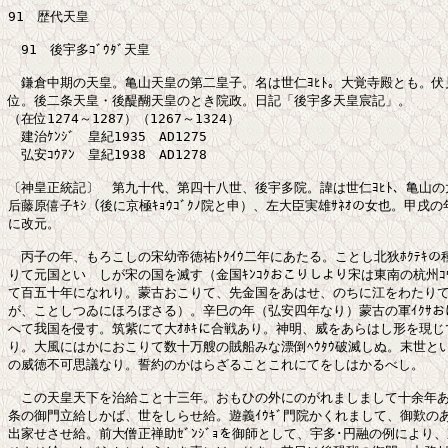
91　歴代天皇

　91　後宇多ｺﾞｳﾀﾞ天皇

　鎌倉中期の天皇。亀山天皇の第二皇子。名は世仁ﾖﾋﾄ。大覚寺殿とも。伏
位。後二条天皇・後醍醐天皇のとき院政。日記「後宇多天皇宸記」。

（在位1274～1287）（1267～1324）

　建治ｹﾝｼﾞ　皇紀1935　AD1275

　弘安ｺｳｱﾝ　皇紀1938　AD1278

〔神皇正統記〕　第九十代、第四十八世、後宇多院。諱は世仁ﾖﾋﾄ、亀山の
后藤原僖子ｷｼ（後に京極ｷｮｳｺﾞｸﾉ院と申）、左大臣実雄ｻﾈｵの女也。甲戌の
に改元。

　丙子の年、もろこしの宋幼帝徳祐ﾄｸｲｳ二年にあたる。ことし北狄ﾎｸﾃｷの
りて元国といゝしが宋の国を滅す（金国ｷﾝｺｸおこりしより宋は東南の杭州ｺｳ
て百五十年になれり。蒙古おこりて、先金国をあはせ、のちに江をわたりて
が、ことしつゐにほろぼさる）。辛巳の年（弘安四年なり）蒙古の軍ｲｸｻお
へて我国を侵す。筑紫にて大ｵﾎｷに合戦あり。神明、威をあらはし形を現じ
り。大風にはかにおこりて数十万艘の賊船みな漂倒ﾍｳﾀｳ破滅しぬ。末世とい
の威徳不可思議なり。誓約のかはらざることこれにてをしはかるべし。

　この天皇天下を治給こと十三年。おもひの外にのがれましまして十余年あ
条の御門立給しかば、世をしらせ給。遊義ｲｳｷﾞ門院かくれまして、御歎のあ
出家せさせ給。前大僧正禅助ｾﾞﾝｼﾞｮを御師として、宇多･円融の例により、