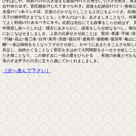
ければにや、周易ｼｳｴｷの古き道をも愛成ﾁｶﾅﾘと云博士にうけさせ給き。延
右ｻｳあたはず。菅氏輔佐ﾌｻしたてまつられき。其後も紀納言ｷﾅﾌｺﾞﾝ･善相公ｾﾞﾝ
名儒ﾒｲｼﾞｭありしかば、文道のさかりなりしことも上古にをよべりき。此御
天子の御学問さまてなくとも」と申人のはべる、あさましきことなり。何事
てよく料簡ﾚｳｹﾝあるべきにをや。此君は在位にても政事をしらせ給はず、又
年閑居し給へりしかば、稽古にあきらかに、諸道をしらせ給なるべし。御出
におこなはせましましき。上皇の出家せさせ給ことは、聖武･孝謙･平城･清和
･円融･花山･後三条･白河･鳥羽･崇徳･後白河･後鳥羽･後嵯峨･後深草･亀山
醐･一条は御病をもくなりてぞせさせ給し。かやうにあまたきこえさせ給しか
具足し、始終かくることなく密宗をきはめて大阿闍梨をさへせさせ給しこと
たき御ことなり。この御すゑに一統の運をひらかるゝ、有徳の余薫とぞおも
［次へ進んで下さい］