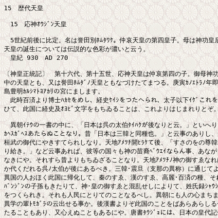
15　歴代天皇

　15　応神ｵｳｼﾞﾝ天皇

　5世紀前後に比定。名は誉田別ﾎﾑﾀﾜｹ。仲哀天皇の第四皇子。母は神功皇后
天皇の誕生については伝説的な色彩が濃いと云う。

　皇紀 930　AD 270

〔神皇正統記〕　第十六代、第十五世、応神天皇は仲哀第四の子。御母神功
中の天皇とも、又は誉田ﾎﾑﾀﾞﾉ天皇ともなづけたてまつる。庚寅ｶﾉｴﾄﾗﾉ年
島豊明ｶﾙｼﾏﾄﾖｱｶﾘの宮にまします。

　此時百済より博士ﾊｶｾをめし、経史ｹｲｼをつたへられ、太子以下ｲｹﾞこれを
ひて、此国に経史及ｵﾖﾋﾞ文字をもちゐることは、これよりはじまれりとぞ。
　異朝ｲﾃｳの一書の中に、「日本は呉の太伯ﾀｲﾊｸが後なりと云。」といへり
ｶﾍｽｶﾞﾍｽあたらぬことなり。昔「日本は三韓と同種也。」と云事のありし、
桓武の御代にやきすてられしなり。天地ｱﾒﾂﾁ開ﾋﾗｹて後、「すさのをの尊韓ｶ
り給き。」など云事あれば、彼等の国々も神の苗裔ﾍﾞｳｴｲならん事、あなが
なきにや。それすら昔よりもちゐざることなり。天地ｱﾒﾂﾁﾉ神の御すゑなれ
か代くだれる呉ﾉ太伯が後にあるべき。三韓･震旦（支那の異称）に通じてより以
異国の人おほく此国に帰化して、秦のすゑ、漢のすゑ、高麗･百済の種、それ
ﾊﾞﾝｼﾞﾝの子孫もきたりて、神･皇の御すゑと混乱せしによりて、姓氏録ｼｬｳｼﾞﾛ
をつくられき。それも人民にとりてのことなるべし。異朝にも人の心まちま
異学の輩ﾄﾓｶﾞﾗの云出せる事か。後漢書よりぞ此国のことをばあらあらしる
たることもあり、又心えぬこともあるにや。唐書ﾀｳｼﾞｮには、日本の皇代記ｸﾜｳ