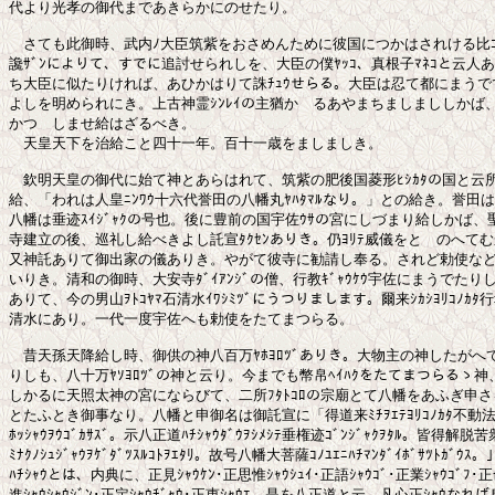
代より光孝の御代まであきらかにのせたり。

　さても此御時、武内ﾉ大臣筑紫をおさめんために彼国につかはされける比ｺ
讒ｻﾞﾝによりて、すでに追討せられしを、大臣の僕ﾔｯｺ、真根子ﾏﾈｺと云人あ
ち大臣に似たりければ、あひかはりて誅ﾁｭｳせらる。大臣は忍て都にまうで
よしを明められにき。上古神霊ｼﾝﾚｲの主猶かゝるあやまちましまししかば、末
かつゝしませ給はざるべき。　

　天皇天下を治給こと四十一年。百十一歳をましましき。

　欽明天皇の御代に始て神とあらはれて、筑紫の肥後国菱形ﾋｼｶﾀの国と云所
給、「われは人皇ﾆﾝﾜｳ十六代誉田の八幡丸ﾔﾊﾀﾏﾙなり。」との給き。誉田は
八幡は垂迹ｽｲｼﾞｬｸの号也。後に豊前の国宇佐ｳｻの宮にしづまり給しかば、
寺建立の後、巡礼し給べきよし託宣ﾀｸｾﾝありき。仍ﾖﾘﾃ威儀をとゝのへてむ
又神託ありて御出家の儀ありき。やがて彼寺に勧請し奉る。されど勅使など
いりき。清和の御時、大安寺ﾀﾞｲｱﾝｼﾞの僧、行教ｷﾞｬｳｹｳ宇佐にまうでたりしに
ありて、今の男山ｦﾄｺﾔﾏ石清水ｲﾜｼﾐﾂﾞにうつりまします。爾来ｼｶｼﾖﾘｺﾉｶﾀ
清水にあり。一代一度宇佐へも勅使をたてまつらる。

　昔天孫天降給し時、御供の神八百万ﾔﾎﾖﾛﾂﾞありき。大物主の神したがへて
りしも、八十万ﾔｿﾖﾛﾂﾞの神と云り。今までも幣帛ﾍｲﾊｸをたてまつらるゝ神
しかるに天照太神の宮にならびて、二所ﾌﾀﾄｺﾛの宗廟とて八幡をあふぎ申さ
とたふとき御事なり。八幡と申御名は御託宣に「得道来ﾐﾁｦｴﾃﾖﾘｺﾉｶﾀ不動法
ﾎｯｼｬｳｦｳｺﾞｶｻｽﾞ。示八正道ﾊﾁｼｬｳﾀﾞｳｦｼﾒｼﾃ垂権迹ｺﾞﾝｼﾞｬｸｦﾀﾙ。皆得解脱苦
ﾐﾅｸﾉｼｭｼﾞｬｳｦｹﾞﾀﾞﾂｽﾙｺﾄｦｴﾀﾘ。故号八幡大菩薩ｺﾉﾕｴﾆﾊﾁﾏﾝﾀﾞｲﾎﾞｻﾂﾄｶﾞｳ
ﾊﾁｼｬｳとは、内典に、正見ｼｬｳｹﾝ･正思惟ｼｬｳｼｭｲ･正語ｼｬｳｺﾞ･正業ｼｬｳｺﾞﾌ･正命
進ｼｬｳｼｬｳｼﾞﾝ･正定ｼｬｳﾁﾞｬｳ･正恵ｼｬｳｴ、是を八正道と云。凡心正ｼｬｳなれば