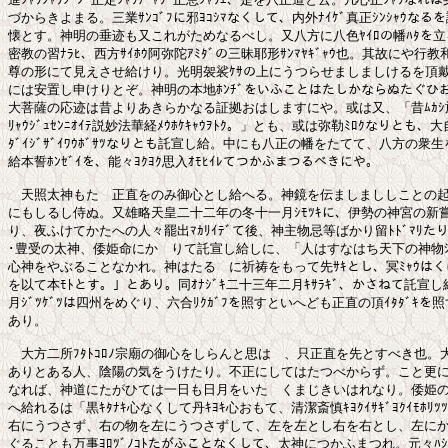
づからきよまる。三業ｻﾝｺﾞﾌに邪ﾖｺｼﾏなくして、内外ﾅｲｹﾞ真正ｼﾝｼｬｳなる
懐とす。神明の垂迹も又これがためなるべし。又八方に八色ﾔｲﾛの幡ﾊﾀを立
密教の習ﾅﾗﾋ、西方ｻｲﾎｳ阿弥陀ｱﾐﾀﾞの三昧耶形ｻﾝﾏﾔｷﾞｬｳ也。其故にや行教
尊の形にて見えさせ給けり。光明袈裟ｹｻの上にうつらせましましけるを頂戴
には安置し申けりとぞ。神明の本地ﾎﾝﾁﾞをいふことはたしかならぬたぐひお
大菩薩の応迹は昔よりあきらかなる証拠おはしますにや。或は又、「昔ﾑｶｼ
ﾘｬｳｼﾞｭｾﾝﾆｵｲﾃ説妙法華経ﾒｳﾎｹｷｬｳｦﾄｸ。」とも、或は弥勒ﾐﾛｸなりとも、
ﾀﾞｲｼﾞｻﾞｲﾜｳﾎﾞｻﾂなりとも託宣し給。中にも八正の幡をたてて、八方の衆生を
給本誓ﾎﾝｾﾞｲを、能々ﾖｸﾖｸ思入ｵﾓﾋｲﾚてつかふまつるべきにや。

　天照太神もたゞ正直をのみ御心とし給へる。神鏡を伝ましまししことの起ｵ
にもしるし侍ぬ。又雄略天皇二十二年の冬十一月ｼﾓﾂｷに、伊勢の神宮の新嘗ﾆ
り、夜ふけてかたへの人々罷出ﾏｶﾘｲﾃﾞて後、神主物忌等ばかり留ﾄﾄﾞﾏﾘた
･豊受の太神、倭姫命にかゝりて託宣し給しに、「人はすなはち天下の神物ｼﾞﾝ
心神をやぶることなかれ。神はたるゝに祈祷をもって先ｻｷとし、冥ﾐｬｳはく
を以て本ﾓﾄとす。」とあり。同ｵﾅｼﾞｷ二十三年二月ｷｻﾗｷﾞ、かさねて託宣し
月ｼﾞﾂｹﾞﾂは四州をめぐり、六合ﾘｸｶﾞﾌを照すといへども正直の頂ｲﾀﾀﾞｷを照
あり。

　大方二所ﾌﾀﾄｺﾛﾉ宗廟の御心をしらんと思はゞ、只正直を先とすべき也。大
ありとある人、陰陽の気をうけたり。不正にしてはたつべからず。こと更に
なれば、神道にたがひては一日も日月をいたゞくまじきいはれなり。倭姫の
へ給れるは「黒ｷﾀﾅｷ心なくして丹ｷﾖｷ心おもて、清潔斎慎ｷﾖｸｲｻｷﾞﾖｸｲﾓﾎﾘﾂﾂ
右にうつさず、右の物を左にうつさずして、左を左とし右を右とし、左にか
ぐることも万事ﾖﾛﾂﾞﾉｺﾄたがふことなくして、太神につかふまつれ。元々ﾊｼﾞﾒｦ