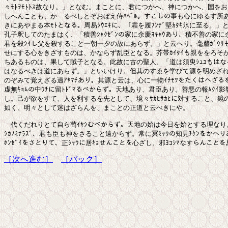
々ﾓﾄｦﾓﾄﾄｽ故なり。」となむ。まことに、君につかへ、神につかへ、国をお
しへんことも、かゝるべしとぞおぼえ侍ﾊﾍﾞﾙ。すこしの事も心にゆるす所あ
きにあやまる本ﾓﾄとなる。周易ｼｳｴｷに、「霜を履ﾌﾝﾃﾞ堅ｶﾀｷ氷に至る。」
孔子釈してのたまはく、「積善ｼｬｸｾﾞﾝの家に余慶ﾖｷｬｳあり、積不善の家に余
君を殺ｼｲし父を殺すること一朝一夕の故にあらず。」と云へり。毫釐ｶﾞｳﾘも
せにする心をきざすものは、かならず乱臣となる。芥帯ｶｲﾀｲも親ををろそか
ちあるものは、果して賊子となる。此故に古の聖人、「道は須臾ｼｭﾕもはな
はなるべきは道にあらず。」といいけり。但其のすゑを学びて源を明めざれ
のぞみて覚えざる過ｱﾔﾏﾁあり。其源と云は、心に一物ｲﾁﾓﾂをたくはへざる
虚無ｷｮﾑの中ｳﾁに留ﾄﾄﾞﾏるべからず。天地あり、君臣あり。善悪の報ﾑｸｲ影響ｶｹ
し。己が欲をすて、人を利するを先として、境々ｻｶﾋｻｶﾋに対すること、鏡の
如く、明々として迷はざらんを、まことの正道と云べきにや。

　代くだれりとて自ら苟ｲﾔｼむべからず。天地の始は今日を始とする理なり。
ｼｶﾉﾐﾅﾗｽﾞ、君も臣も神をさること遠からず。常に冥ﾐｬｳの知見ﾁｹﾝをかへり
［次へ進む］
［バック］