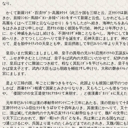
なり。

　かくて新羅ｼﾗｷﾞ･百済ｸﾀﾞﾗ･高麗ｶｳﾗｲ（此三ケ国を三韓と云。正ﾀﾀｼｸは
きか。辰韓ｼﾝｶﾝ･馬韓ﾊﾞｶﾝ･弁韓ﾍﾞﾝｶﾝをすべて新羅と云也。しかれどもふる
高麗をくはへて三韓と云ならはせり）をうちしたがへ給き。海神たちをあら
をはさみまぼり申しかば、思ｵﾓﾋの如く彼国を平げ給。神代より年序ひさし
に、かく神威をあらはし給ける、不測ﾊｶﾗｻﾞﾙ御ことなるべし。海中にして如
給へりき。さてつくしにかへりて皇子を誕生す。応神天皇にまします。神の
りて、是を胎中ﾀｲﾁｭｳの天皇とも申。皇后摂政して辛巳ｶﾉﾄﾐﾉ年より天下を
　皇后いまだ筑紫にましましし時、皇子の異母の兄ｺﾉｶﾐ忍熊ｵｼｸﾏの王謀反ﾑﾎ
て、ふせぎ申さむとしければ、皇子をば武内の大臣にいだかせて、紀伊の水門
け、皇后はすぐに難波につき給て、程なく其乱ﾐﾀﾞﾚを平げられにき。皇子を
かば皇太子とす。武内ﾉ大臣もはら朝政を輔佐ﾌｻし申けり。大和の磐余ｲﾊﾚﾉ稚桜
宮にまします。

　是より三韓の国、年ごとに御つきをそなへ、此国よりも彼国に鎮守のつか
しかば、西蕃ｾｲﾊﾞﾝ相通て国家とみさかりなりき。又もろこしへも使をつか
や。「倭国ﾜｺｸの女王遣使ﾂｶﾋｦﾂｶﾊｼて来朝す。」と後漢書ｺﾞｶﾝｼﾞｮに見えた
　元年辛巳ｶﾉﾄﾐ年は漢の孝献帝ｶｳｹﾝﾃｲ二十三年にあたる。漢の世始りて十
王莽ﾜｳﾏｳといふ臣位ｸﾗｲをうばひて十四年ありき。其後漢にかへりて、又十
に、漢は滅して此御代の十九年己亥ﾂﾁﾉﾄｲに献帝位をさりて、魏ｷﾞの文帝に
り天下三にわかれて、魏ｷﾞ･蜀ｼｮｸ･呉ｺﾞとなる。呉は東によれる国なれば、
づ通じけるにや。呉国より道々のたくみなどまでわたされき。又魏ﾉ国にも通