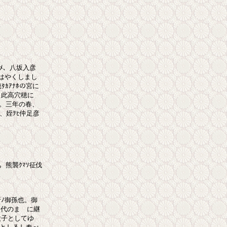
ﾒ、八坂入彦

やくしまし

ｶｱﾅﾎの宮に

此高穴穂に

。三年の春、

姪ｦﾋ仲足彦

。熊襲ｸﾏｿ征伐

御孫也。御

は代のまゝに継

子としてゆ
