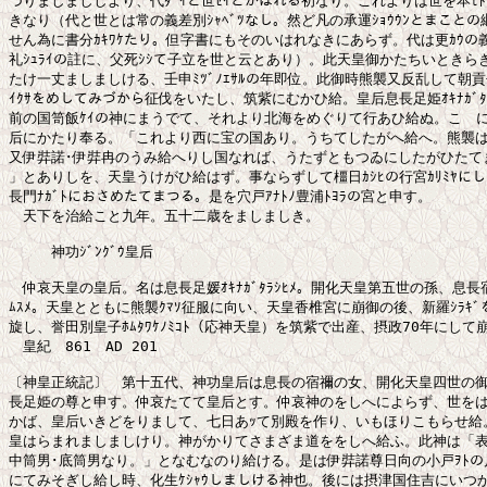
づりましまししより、代ﾀﾞｲと世ｾｲとかはれる初なり。これよりは世を本ﾓﾄ
きなり（代と世とは常の義差別ｼｬﾍﾞﾂなし。然ど凡の承運ｼｮｳｳﾝとまことの
せん為に書分ｶｷﾜｹたり。但字書にもそのいはれなきにあらず。代は更ｶｳの義
礼ｼｭﾗｲの註に、父死ｼｼて子立を世と云とあり）。此天皇御かたちいときらき
たけ一丈ましましける、壬申ﾐﾂﾞﾉｴｻﾙの年即位。此御時熊襲又反乱して朝貢
ｲｸｻをめしてみづから征伐をいたし、筑紫にむかひ給。皇后息長足姫ｵｷﾅｶﾞﾀﾗｼ
前の国笥飯ｹｲの神にまうでて、それより北海をめぐりて行あひ給ぬ。こゝに
后にかたり奉る。「これより西に宝の国あり。うちてしたがへ給へ。熊襲は
又伊弉諾･伊弉冉のうみ給へりし国なれば、うたずともつゐにしたがひたてま
」とありしを、天皇うけがひ給はず。事ならずして橿日ｶｼﾋの行宮ｶﾘﾐﾔにし
長門ﾅｶﾞﾄにおさめたてまつる。是を穴戸ｱﾅﾄﾉ豊浦ﾄﾖﾗの宮と申す。

　天下を治給こと九年。五十二歳をましましき。

　　　神功ｼﾞﾝｸﾞｳ皇后

　仲哀天皇の皇后。名は息長足媛ｵｷﾅｶﾞﾀﾗｼﾋﾒ。開化天皇第五世の孫、息長
ﾑｽﾒ。天皇とともに熊襲ｸﾏｿ征服に向い、天皇香椎宮に崩御の後、新羅ｼﾗｷﾞ
旋し、誉田別皇子ﾎﾑﾀﾜｹﾉﾐｺﾄ（応神天皇）を筑紫で出産、摂政70年にして崩
　皇紀　861　AD 201

〔神皇正統記〕　第十五代、神功皇后は息長の宿禰の女、開化天皇四世の御
長足姫の尊と申す。仲哀たてて皇后とす。仲哀神のをしへによらず、世をは
かば、皇后いきどをりまして、七日あｯて別殿を作り、いもほりこもらせ給。
皇はらまれましましけり。神がかりてさまざま道ををしへ給ふ。此神は「表筒男ｳ
中筒男･底筒男なり。」となむなのり給ける。是は伊弉諾尊日向の小戸ｦﾄの川檍
にてみそぎし給し時、化生ｹｼｬｳしましける神也。後には摂津国住吉にいつか