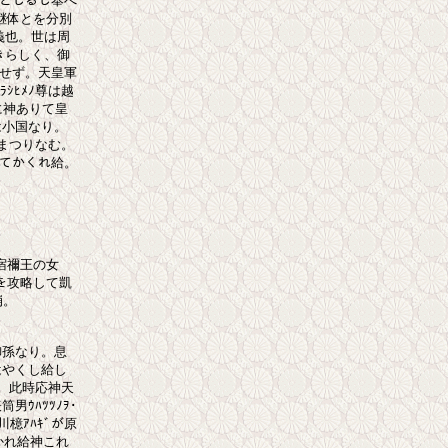
としるし奉べ

継体とを分別

也。世は周

らしく、御

せず。天皇軍

ﾋﾒﾉ尊は越

神ありて皇

小国なり。

つりなむ。

てかくれ給。

宿禰王の女

を攻略して凱

。

孫なり。息

やくし給し

此時応神天

ﾊﾂﾂﾉｦ･

ｱﾊｷﾞが原

れ給神これ
