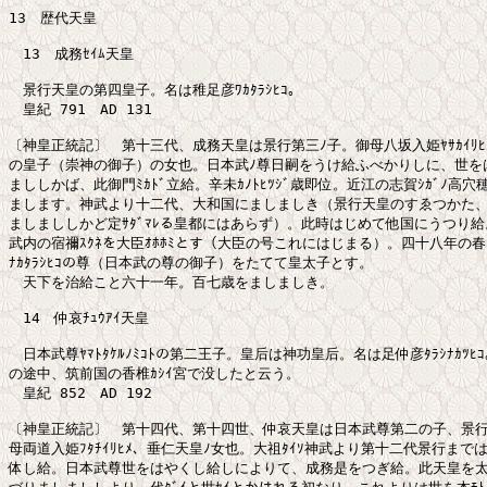
13　歴代天皇

　13　成務ｾｲﾑ天皇

　景行天皇の第四皇子。名は稚足彦ﾜｶﾀﾗｼﾋｺ。

　皇紀 791　AD 131

〔神皇正統記〕　第十三代、成務天皇は景行第三ﾉ子。御母八坂入姫ﾔｻｶｲﾘﾋ
の皇子（崇神の御子）の女也。日本武ﾉ尊日嗣をうけ給ふべかりしに、世をは
まししかば、此御門ﾐｶﾄﾞ立給。辛未ｶﾉﾄﾋﾂｼﾞ歳即位。近江の志賀ｼｶﾞﾉ高穴穂ﾀ
まします。神武より十二代、大和国にましましき（景行天皇のすゑつかた、
ましまししかど定ｻﾀﾞﾏﾚる皇都にはあらず）。此時はじめて他国にうつり給
武内の宿禰ｽｸﾈを大臣ｵﾎﾎﾐとす（大臣の号これにはじまる）。四十八年の春、
ﾅｶﾀﾗｼﾋｺの尊（日本武の尊の御子）をたてて皇太子とす。

　天下を治給こと六十一年。百七歳をましましき。

　14　仲哀ﾁｭｳｱｲ天皇

　日本武尊ﾔﾏﾄﾀｹﾙﾉﾐｺﾄの第二王子。皇后は神功皇后。名は足仲彦ﾀﾗｼﾅｶﾂﾋｺ
の途中、筑前国の香椎ｶｼｲ宮で没したと云う。

　皇紀 852　AD 192

〔神皇正統記〕　第十四代、第十四世、仲哀天皇は日本武尊第二の子、景行ﾉ
母両道入姫ﾌﾀﾁｲﾘﾋﾒ、垂仁天皇ﾉ女也。大祖ﾀｲｿ神武より第十二代景行まで
体し給。日本武尊世をはやくし給しによりて、成務是をつぎ給。此天皇を太