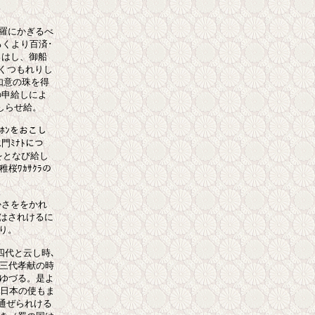
新羅にかぎるべ

くより百済･

はし、御船

くつもれりし

意の珠を得

申給しによ

しらせ給。

ﾝをおこし

ﾐﾅﾄにつ

となび給し

ﾜｶｻｸﾗの

さををかれ

はされけるに

り。

四代と云し時､

三代孝献の時

ゆづる。是よ

日本の使もま

ぜられける
