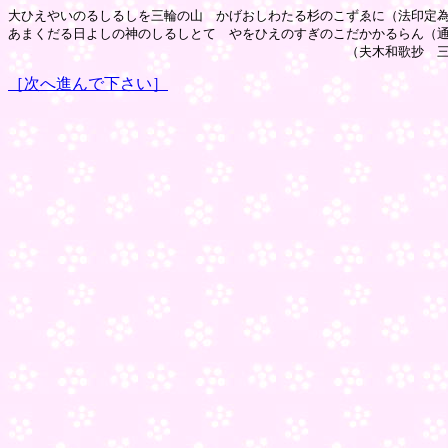
大ひえやいのるしるしを三輪の山　かげおしわたる杉のこずゑに（法印定為
あまくだる日よしの神のしるしとて　やをひえのすぎのこだかかるらん（通
［次へ進んで下さい］