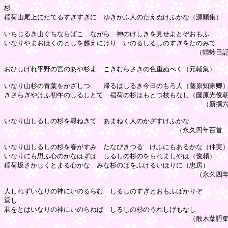
杉

稲荷山尾上にたてるすぎすぎに　ゆきかふ人のたえぬけふかな（源順集）

いちじるき山ぐちならばこゝながら　神のけしきを見せよとぞおもふ

いなりやまおほくのとしを越えにけり　いのるしるしのすぎをたのみて

　　　　　　　　　　　　　　　　　　　　　　　　　　　　　（蜻蛉日記
おひしげれ平野の宮のあや杉よ　こきむらさきの色重ぬべく（元輔集）

いなり山杉の青葉をかざしつゝ　帰るはしるき今日のもろ人（藤原知家卿）
きさらぎやけふ初午のしるしとて　稲荷の杉はもとつ枝もなし（藤原光俊朝
　　　　　　　　　　　　　　　　　　　　　　　　　　　　　　（新撰六
いなり山しるしの杉を尋ねきて　あまねく人のかざすけふかな

　　　　　　　　　　　　　　　　　　　　　　　　　　（永久四年百首　
いなり山しるしの杉を春がすみ　たなびきつるゝけふにもあるかな（仲実）
いなりにも思ふ心のかなはずは　しるしの杉のをられましやは（俊頼）

稲荷坂さかしくとまる心かな　みな杉のはをふけるいほりに（忠房）

　　　　　　　　　　　　　　　　　　　　　　　　　　　　　（永久四年
人しれずいなりの神にいのるらむ　しるしのすぎとおもふばかりぞ

返し

君をとはいなりの神にいのらねば　しるしの杉のうれしげもなし

　　　　　　　　　　　　　　　　　　　　　　　　　　　　（散木葉謌集