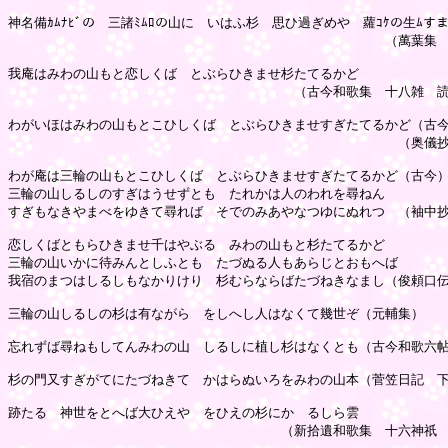
神名備ｶﾑﾅﾋﾞの　三諸ﾐﾑﾛの山に　いはふ杉　思ひ過ぎめや　蘿ｺｹの生ﾑすま
　　　　　　　　　　　　　　　　　　　　　　　　　　　　　（萬葉集　
我庵はみわの山もと恋しくば　とぶらひきませ杉たてるかど

　　　　　　　　　　　　　　　　　　　　　　（古今和歌集　十八雑　読
わがいほはみわの山もとこひしくば　とぶらひきませすぎたてるかど（古今
　　　　　　　　　　　　　　　　　　　　　　　　　　　　　　（奥儀抄
わが庵は三輪の山もとこひしくば　とぶらひきませすぎたてるかど（古今）
三輪の山しるしのすぎはうせずとも　たれかは人のわれを尋ねん

すぎもなきやまべをゆきて尋れば　そでのみあやなつゆにぬれつゝ（袖中抄
恋しくばともらひきませ千はやぶる　みわの山もと杉たてるかど

三輪の山いかに待みんとしふとも　たづぬる人もあらじとおもへば

我宿のまつはしるしもなかりけり　杉むらならばたづねきなまし（俊頼口伝
三輪の山しるしの杉は有ながら　をしへし人はなくて幾世ぞ（元輔集）

忘れずば尋ねもしてんみわの山　しるしに植し杉はなくとも（古今和歌六帖
杉の門又すぎがてにたづねきて　かはらぬいろをみわの山本（菅笠日記　下
跡たるゝ神世をとへば大ひえや　をひえの杉にかゝるしら雲

　　　　　　　　　　　　　　　　　　　　　（新拾遺和歌集　十六神祇　