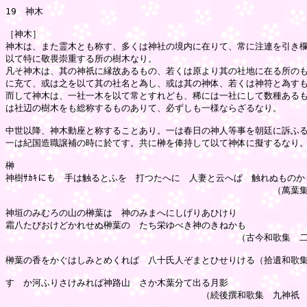
19　神木

［神木］

神木は、また霊木とも称す、多くは神社の境内に在りて、常に注連を引き欄
以て特に敬畏崇重する所の樹木なり。

凡そ神木は、其の神祇に縁故あるもの、若くは原より其の社地に在る所のも
に充て、或は之を以て其の社名と為し、或は其の神体、若くは神符と為すも
而して神木は、一社一木を以て常とすれども、稀には一社にして数種あるも
は社辺の樹木をも総称するものありて、必ずしも一様ならざるなり。

中世以降、神木動座と称することあり。一は春日の神人等事を朝廷に訴ふる時
一は紀国造職譲補の時に於てす。共に榊を俸持して以て神体に擬するなり。
榊

神樹ｻｶｷにも　手は触るとふを　打つたへに　人妻と云へば　触れぬものかも
　　　　　　　　　　　　　　　　　　　　　　　　　　　　　　（萬葉集
神垣のみむろの山の榊葉は　神のみまへにしげりあひけり

霜八たびおけどかれせぬ榊葉の　たち栄ゆべき神のきねかも

　　　　　　　　　　　　　　　　　　　　　　　　　　（古今和歌集　二
榊葉の香をかぐはしみとめくれば　八十氏人ぞまとひせりける（拾遺和歌集
すゞか河ふりさけみれば神路山　さか木葉分て出る月影

　　　　　　　　　　　　　　　　　　　　　　（続後撰和歌集　九神祇　