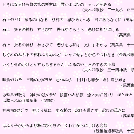
ときはなるひら野の宮の杉村は　君がよはひのしるしとぞみる

　　　　　　　　　　　　　　　　　　　　（夫木和歌抄　二十九杉　正三
石上ｲｿﾉｶﾐ　振るの山なる　杉村の　思ひ過ぐべき　君にあらなくに（萬葉
石上　振るの神杉　神さびて　吾れやさらさら　恋ひに相ひにける

　　　　　　　　　　　　　　　　　　　　　　　　　　　　　（萬葉集　
石上　振るの神杉　神さびて　恋ひをも我は　更にするかも（萬葉集　十一
しぐれのみふるの神杉ふりぬれど　いかにせよとか色のつれなき（金塊和歌
いくとせのかげとか神もちぎるらん　ふるのやしろのすぎの下風

　　　　　　　　　　　　　　　　　　　　（夫木和歌抄　三十四神祇　順
味酒ｳﾏｻｹを　三輪の祝ﾊﾌﾘが　忌ｲﾊふ杉　手触れし罪か　君に遇ひ難き

　　　　　　　　　　　　　　　　　　　　　　　　　　　　　　（萬葉集
み幣帛ﾇｻ取り　神ﾐﾜの祝ﾊﾌﾘが　鎮斎ｲﾊふ杉原　燎木ﾀｷｷﾞ伐ｺり　ほとほと
は取られぬ（萬葉集　七雑歌）

神南備ｶﾐﾅﾋﾞの　神より板に　する杉の　念ひも過ぎず　恋ひの茂きに

　　　　　　　　　　　　　　　　　　　　　　　　　　　　　　（萬葉集
はふり子がかみより板にひく杉の　くれ行からにしげき恋哉

　　　　　　　　　　　　　　　　　　　　　　　（続後拾遺和歌集　十三