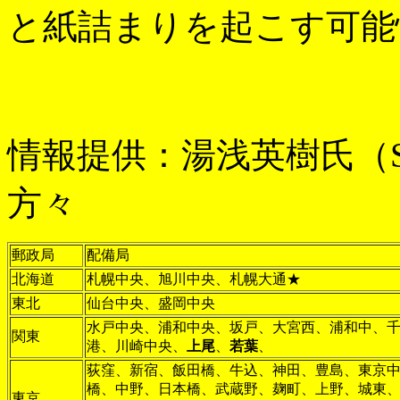
と紙詰まりを起こす可能
情報提供：湯浅英樹氏（Spe
方々
郵政局
配備局
北海道
札幌中央、旭川中央、札幌大通★
東北
仙台中央、盛岡中央
水戸中央、浦和中央、坂戸、大宮西、浦和中、
関東
港、川崎中央、
上尾
、
若葉
、
荻窪、新宿、飯田橋、牛込、神田、豊島、東京
橋、中野、日本橋、武蔵野、麹町、上野、城東
東京