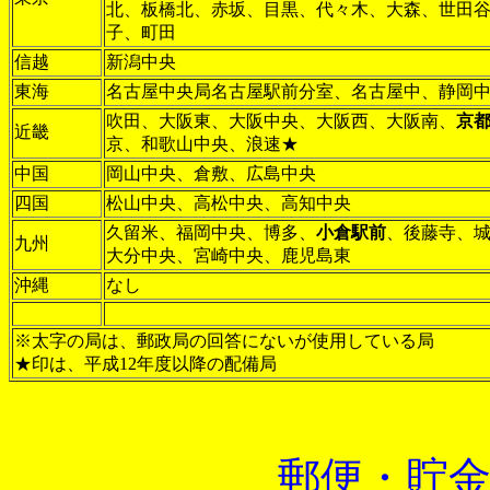
北、板橋北、赤坂、目黒、代々木、大森、世田
子、町田
信越
新潟中央
東海
名古屋中央局名古屋駅前分室、名古屋中、静岡
吹田、大阪東、大阪中央、大阪西、大阪南、
京
近畿
京、和歌山中央、浪速★
中国
岡山中央、倉敷、広島中央
四国
松山中央、高松中央、高知中央
久留米、福岡中央、博多、
小倉駅前
、後藤寺、
九州
大分中央、宮崎中央、鹿児島東
沖縄
なし
※太字の局は、郵政局の回答にないが使用している局
★印は、平成12年度以降の配備局
郵便・貯