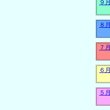
９
８
７
６
５