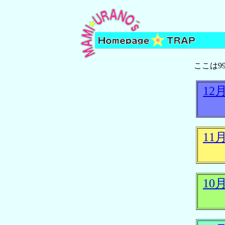
ここは9
12
11
10