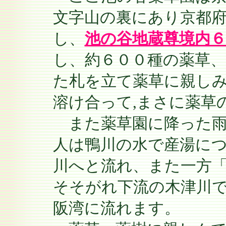
文字山の裏にあり京都
し、
池の谷地蔵尊境内６
し、約６００種の薬草、
た札を立て薬草に親し
溶け合って,まさに薬草
また薬草園に降った雨
人は鴨川の水で産湯に
川へと流れ、また一方
そそがれ下流の木津川
阪湾に流れます。