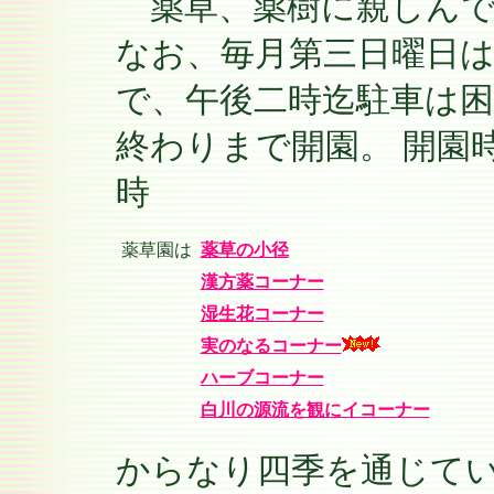
薬草、薬樹に親しん
なお、毎月第三日曜日
で、午後二時迄駐車は
終わりまで開園。 開園時
時
薬草園は
薬草の小径
漢方薬コーナー
湿生花コーナー
実のなるコーナー
ハーブコーナー
白川の源流を観にイコーナー
からなり四季を通じて