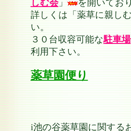
しむ会
」
を開いてお
詳しくは「薬草に親し
い。
３０台収容可能な
駐車場
利用下さい。
薬草園便り
i池の谷薬草園に関する