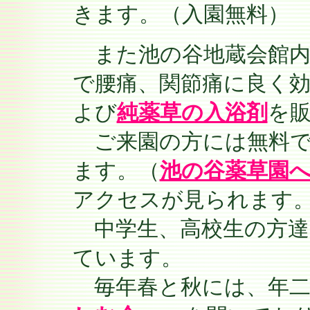
きます。（入園無料）
また池の谷地蔵会館内
で腰痛、関節痛に良く
よび
純薬草の入浴剤
を
ご来園の方には無料
ます。（
池の谷薬草園
アクセスが見られます
中学生、高校生の方達
ています。
毎年春と秋には、年二