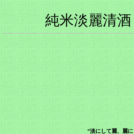
純米淡麗清酒
”淡にして麗、麗に