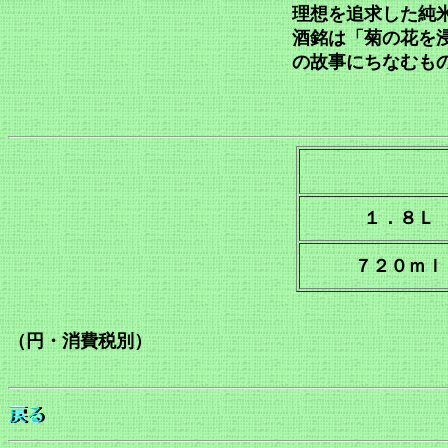
理想を追求
酒銘は「菊の花を
の故事に
１．８Ｌ
７２０ｍｌ
（円・消費税別）