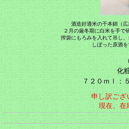
酒造好適米の千本錦（広
２月の厳冬期に白米を手で
搾袋にもろみを入れて吊し、
しぼった原酒
化
７２０ｍｌ：
申し訳ござ
現在、在