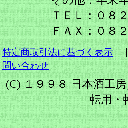
ＴＥＬ：０８
ＦＡＸ：０８
特定商取引法に基づく表示
｜
問い合わせ
(C) １９９８ 日本酒工房
転用・