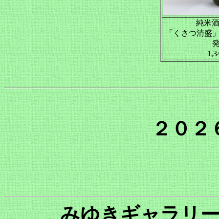
純米酒
「くさつ清盛
1,
２０２６
みゆきギャラリ