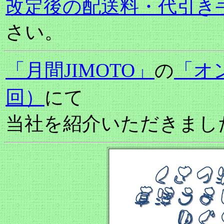
改定後の配送料・代引き
さい。
「月間JIMOTO」
「オ
の
回）
にて
当社を紹介いただきまし