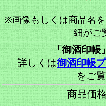
※画像もしくは商品名
細がご
「御酒印帳
詳しくは
御酒印帳
をご
商品価