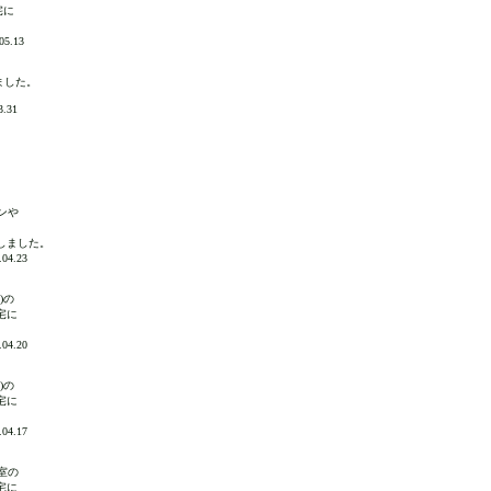
宅に
5.13
しました。
.31
ンや
プしました。
4.23
)の
宅に
4.20
)の
宅に
4.17
室の
宅に