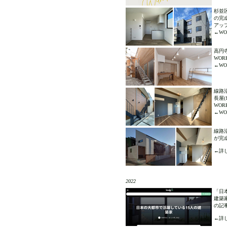
杉並
の完
アッ
←WOR
高円
WO
←WOR
線路沿
長屋(
WO
←WOR
線路沿
が完
←詳し
2022
「日
建築家
の記
←詳し