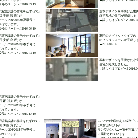
号のページへ! 2016.09.19
『浴室設計の作法をたずねて』
基本デザインを手掛けた世
回 手嶋 保 氏) が
旗竿敷地の住宅が完成しま
ール 209/2016年夏季号に
←詳しくはブログへ! 2016.05
されています。
号のページへ! 2016.06.19
『浴室設計の作法をたずねて』
港区のメゾネットタイプの
回 安部 良 氏) が
のフルリフォームが完成し
←2016.06.16
ール 208/2016年春季号に
されています。
号のページへ! 2016.03.19
基本デザインを手掛けた小
住宅が完成しました。
←詳しくはブログへ! 2016.06
『浴室設計の作法をたずねて』
回 郡 裕美 氏) が
ール 207/2015年冬季号に
されています。
号のページへ! 2015.12.19
『浴室設計の作法をたずねて』
みっつの中庭のある線路沿い
回 伊藤 寛 氏) が
[ 東村山Ｍ邸 ]が
ール 206/2015年秋季号に
サンワカンパニー実例写真ギ
されています。
に掲載されています。
.09.17