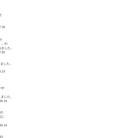
て
.26
ル
！」の
れました。
.02
録しました。
.23
ンや
しました。
5.14
)の
宅に
5.14
)の