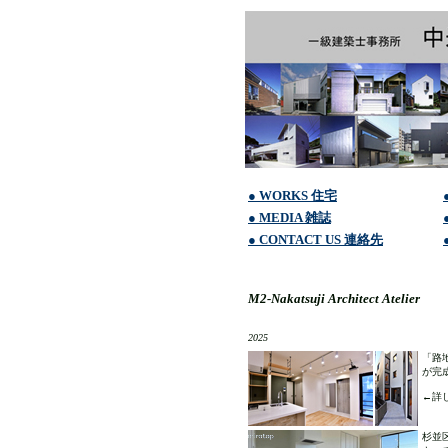
● WORKS 住宅
● MEDIA 雑誌
● CONTACT US 連絡先
M2-Nakatsuji Architect Atelier
2025
「路地
が完
←詳し
杉並