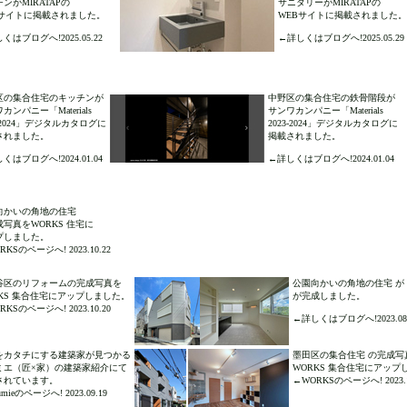
ンがMIRATAPの
サニタリーがMIRATAPの
Bサイトに掲載されました。
WEBサイトに掲載されました。
くはブログへ!2025.05.22
←詳しくはブログへ!2025.05.29
区の集合住宅のキッチンが
中野区の集合住宅の鉄骨階段が
カンパニー「Materials
サンワカンパニー「Materials
3-2024」デジタルカタログに
2023-2024」デジタルカタログに
されました。
掲載されました。
くはブログへ!2024.01.04
←詳しくはブログへ!2024.01.04
向かいの角地の住宅
写真をWORKS 住宅に
プしました。
KSのページへ! 2023.10.22
谷区のリフォームの完成写真を
公園向かいの角地の住宅 が
RKS 集合住宅にアップしました。
が完成しました。
KSのページへ! 2023.10.20
←詳しくはブログへ!2023.08.
をカタチにする建築家が見つかる
墨田区の集合住宅 の完成写
ミエ（匠×家）の建築家紹介にて
WORKS 集合住宅にアップ
されています。
←WORKSのページへ! 2023.1
umieのページへ! 2023.09.19