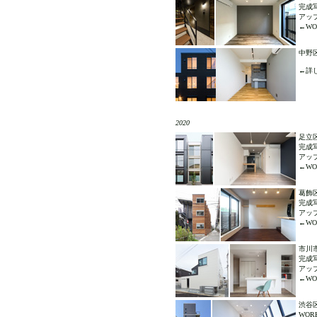
完成
アッ
←WOR
中野
←詳し
2020
足立区
完成
アッ
←WOR
葛飾区
完成
アッ
←WOR
市川
完成
アッ
←WOR
渋谷
WO