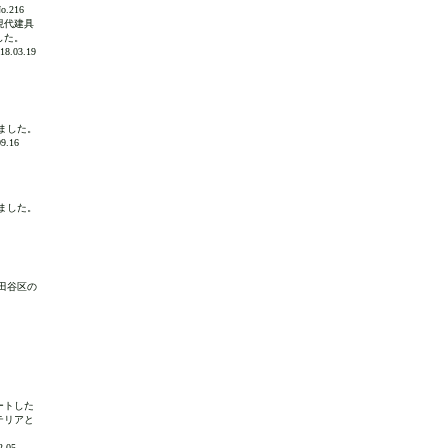
216
現代建具
した。
.03.19
ました。
.16
ました。
田谷区の
ートした
テリアと
.05