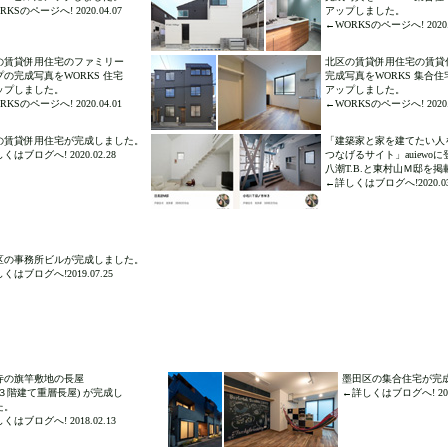
KSのページへ! 2020.04.07
アップしました。
←WORKSのページへ! 2020.0
の賃貸併用住宅のファミリー
北区の賃貸併用住宅の賃貸
プの完成写真をWORKS 住宅
完成写真をWORKS 集合住
ップしました。
アップしました。
KSのページへ! 2020.04.01
←WORKSのページへ! 2020.0
の賃貸併用住宅が完成しました。
「建築家と家を建てたい人
くはブログへ! 2020.02.28
つなげるサイト」auiewo
八潮T.B.と東村山Ｍ邸を掲
←詳しくはブログへ!2020.03
区の事務所ビルが完成しました。
くはブログへ!2019.07.25
寺の旗竿敷地の長屋
墨田区の集合住宅が完
造３階建て重層長屋) が完成し
←詳しくはブログへ! 2018
た。
くはブログへ! 2018.02.13