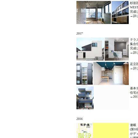
杉並
WES
完成
←詳し
2017
テラ
集合
完成
←詳し
足立
←詳し
基本
住宅
←2017
2016
連載
(第1
がディ
に掲