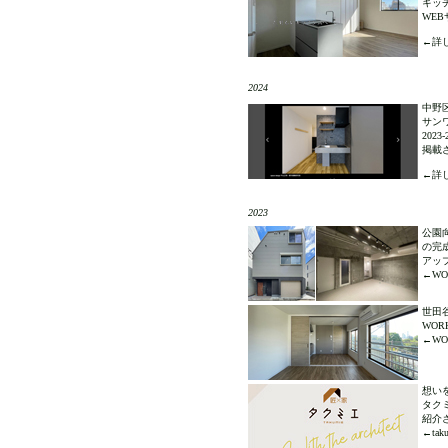
キッチ
WE
←詳し
2024
中野
サンワ
202
掲載
←詳し
2023
公園
の完成
アッ
←WOR
世田
WO
←WOR
想い
タク
紹介
←tak