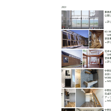
2021
事務所
公開
←詳し
KS 
「5
塗装
←詳し
北本Ｍ
「5
塗装
←詳し
中野
水回
WO
←WOR
中野区
完成
アッ
←WOR
中野区