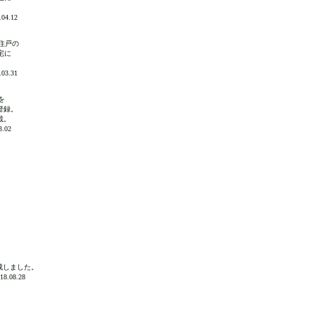
4.12
住戸の
宅に
3.31
を
に登録。
載。
.02
成しました。
.08.28