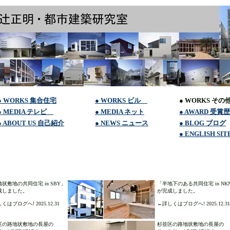
● WORKS 集合住宅
● WORKS ビル
● WORKS その
● MEDIA テレビ
● MEDIA ネット
● AWARD 受賞歴
● ABOUT US 自己紹介
● NEWS ニュース
● BLOG ブログ
● ENGLISH SIT
状敷地の共同住宅 in SBY」
「半地下のある共同住宅 in NK
成しました。
が完成しました。
くはブログへ! 2025.12.31
←詳しくはブログへ! 2025.12.31
区の路地状敷地の長屋の
杉並区の路地状敷地の長屋の