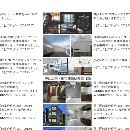
のイメージ動画をYouTubeに
雑誌 LEON 2021年９月号に
しました。
私たちが紹介されました。
くはブログへ! 2021.07.07
←詳しくはブログへ! 2021.07
HOUSE 2001 がキシラデコール
目黒区Ｍ邸 がキシラデコー
0年間の設計案件大募集！」の
「50年間の設計案件大募集
事例のサイトに掲載されました。
塗装事例のサイトに掲載さ
くはブログへ! 2021.07.02
←詳しくはブログへ! 2021.07
邸 M2D+MA がキシラデコール
googleマイビジネスに登
0年間の設計案件大募集！」の
←詳しくはブログへ! 2021.06
事例のサイトに掲載されました。
くはブログへ! 2021.05.31
区の集合住宅のキッチンや
荒川区の集合住宅のキッチ
りの完成写真を
水回りの完成写真を
RKS 集合住宅にアップしました。
WORKS 集合住宅にアップ
KSのページへ! 2021.05.12
←WORKSのページへ! 2021.0
の集合住宅(202～302)の
荒川区の集合住宅(203～303
写真をWORKS 集合住宅に
完成写真をWORKS 集合住
プしました。
アップしました。
KSのページへ! 2021.05.12
←WORKSのページへ! 2021.0
の集合住宅(101～201)の
荒川区の集合住宅(101～202