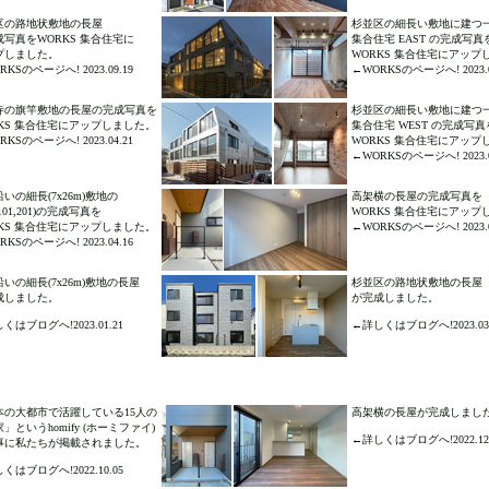
区の路地状敷地の長屋
杉並区の細長い敷地に建つ
成写真をWORKS 集合住宅に
集合住宅 EAST の完成写真
プしました。
WORKS 集合住宅にアップ
KSのページへ! 2023.09.19
←WORKSのページへ! 2023.0
寺の旗竿敷地の長屋の完成写真を
杉並区の細長い敷地に建つ
RKS 集合住宅にアップしました。
集合住宅 WEST の完成写真
KSのページへ! 2023.04.21
WORKS 集合住宅にアップ
←WORKSのページへ! 2023.0
いの細長(7x26m)敷地の
高架横の長屋の完成写真を
101,201)の完成写真を
WORKS 集合住宅にアップ
RKS 集合住宅にアップしました。
←WORKSのページへ! 2023.0
KSのページへ! 2023.04.16
いの細長(7x26m)敷地の長屋
杉並区の路地状敷地の長屋
成しました。
が完成しました。
くはブログへ!2023.01.21
←詳しくはブログへ!2023.03.
本の大都市で活躍している15人の
高架横の長屋が完成しまし
」というhomify (ホーミファイ)
←詳しくはブログへ!2022.12.
事に私たちが掲載されました。
くはブログへ!2022.10.05