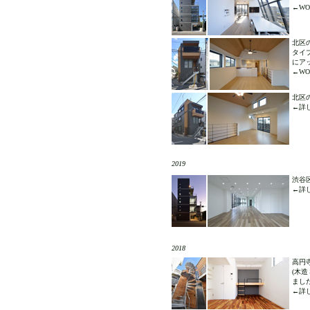
←WOR
北区
タイ
にア
←WOR
北区
←詳し
2019
渋谷
←詳し
2018
高円
(木
まし
←詳し