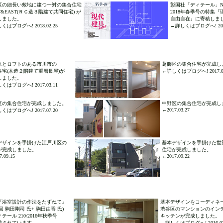
区の細長い敷地に建つ一対の集合住宅
彰国社「ディテール」No.
T&EAST(ＲＣ造３階建て共同住宅) が
2018年春季号の特集『
しました。
自由自在』に寄稿しま
くはブログへ! 2018.02.25
←詳しくはブログへ! 2018
スとロフトのある市川市の
葛飾区の集合住宅が完成し
住宅(木造２階建て重層長屋)が
←詳しくはブログへ! 2017.09
しました。
くはブログへ! 2017.03.11
区の集合住宅が完成しました。
中野区の集合住宅が完成し
←2017.03.27
くはブログへ! 2017.07.20
デザインを手掛けた江戸川区の
基本デザインを手掛けた世
が完成しました。
住宅が完成しました。
.09.15
←2017.09.22
『浴室設計の作法をたずねて』
基本デザインをコーディネ
0回 駒田剛司 氏+ 駒田由香 氏)
渋谷区のマンションのイン
テール 210/2016年秋季号
キッチンが完成しました。
載されています。
←詳しくはブログへ! 2016.02