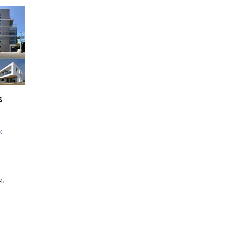
他
E
N」