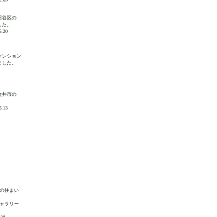
田谷区の
した。
.20
マンション
ました。
金井市の
.13
の住まい
ャラリー