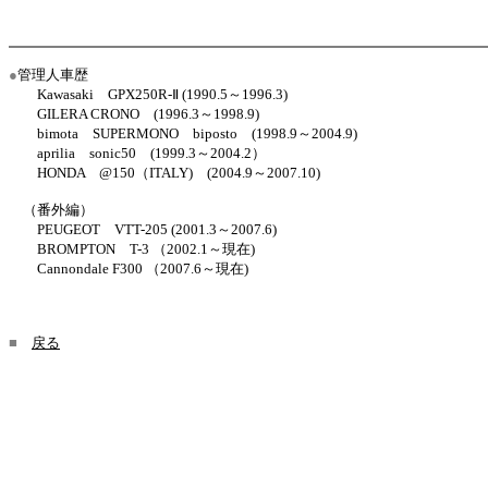
●
管理人車歴
Kawasaki GPX250R-Ⅱ (1990.5～1996.3)
GILERA CRONO (1996.3～1998.9)
bimota SUPERMONO biposto (1998.9～2004.9)
aprilia sonic50 (1999.3～2004.2）
HONDA @150（ITALY) (2004.9～2007.10)
（番外編）
PEUGEOT VTT-205 (2001.3～2007.6)
BROMPTON T-3 （2002.1～現在)
Cannondale F300 （2007.6～現在)
■
戻る