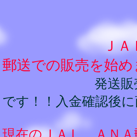
ＪＡＬ、ＡＮ
郵送での販売を始め
発送販売の送
です！！入金確認後に
現在のＪＡＬ、ＡＮＡ