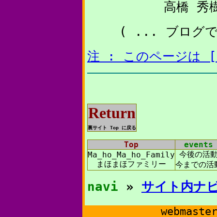
高橋 秀
( ... ブログ
注 : このページは 
Return
裏サイト Top に戻る
Top
events
今後の活
Ma_ho_Ma_ho_Family
まほまほファミリー
今までの活
navi
»
サイト内ナ
webmaste