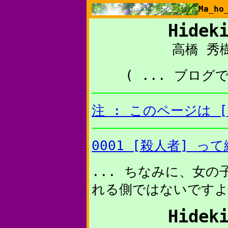
Ma_h
Hidek
高橋 秀
( ... ブログ
注 : このページは 
0001 [殺人者] っ
... ちなみに、女の
れる側ではないですよ
Hidek